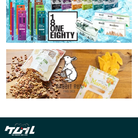
ブロークン・アロー
プレゼント
プロジェクトK
プロレス
ベイプ
ベトナム
ベルギー
ペインター
ホスト
ホープ
ボランティア
ボリビア
ボールパークでつかまえて！
ポイント
ポイ捨て
ポーカー
マイメロディ
マグまぐ
マニア
マネジメント
マルボロ
マレーナ
マンガ
マールボロ
ミヤ
ムーミン
メシャムパイプ
メダリスト
メビウス
メリット
メンソール
メーカー
モロッコ
ヤサシイワタシ
ヤニカス
ヤニクラ
ユカイ工学株式会社
ユーザー