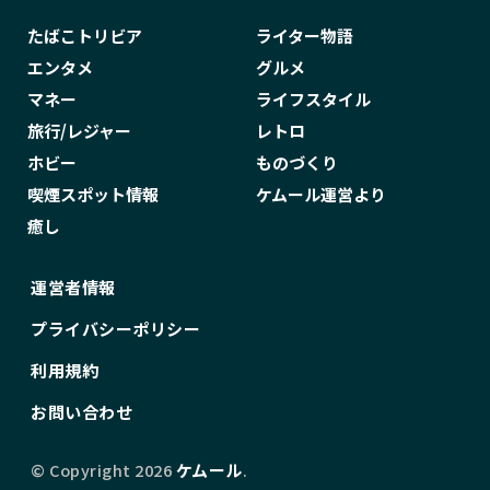
ヨルムンガンド
ライギョ
ライター
たばこトリビア
ライター物語
ライターケース
ライターホルダー
ラオス
エンタメ
グルメ
ラッキーストライク
ランキング
マネー
ライフスタイル
ランバリオン
ラーメン
リキッド
旅行/レジャー
レトロ
ホビー
ものづくり
リトルシガー
リボルバー・ヘッド
喫煙スポット情報
ケムール運営より
レトロゲーム
ロゴ
ロシア
ロリータ
癒し
ロンドン
ロードオブザリング
ロードランナー
ローラー
ワイヤー
運営者情報
ワイン
ワインフィッター
一覧
プライバシーポリシー
一軒め酒場
三宅伸治
上野
下村史
利用規約
不思議大百科
中居 瑞菜子
中山ゆき
お問い合わせ
中野
丸山ゴンザレス
乃木坂46
久津真実
九龍ジェネリックロマンス
予防
© Copyright 2026
ケムール
.