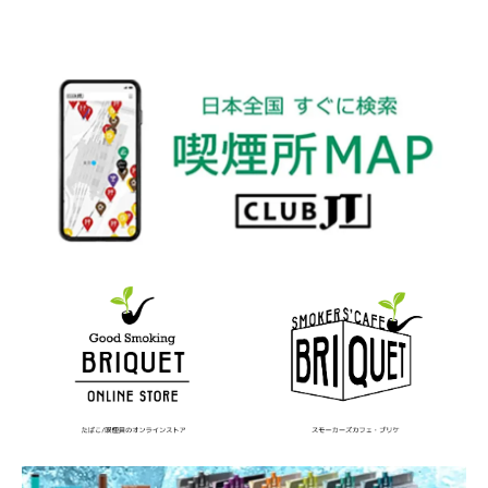
バレンタイン
バングラデシュ
バンコク
バンドじゃないもん!
バーナード嬢曰く。
パイプ
パキスタン
ビジネス
ビンテイジ
ビーニャ・ソルサル
ピアニッシモ
ピース
ピース・アロマ・ヴィンテージ
ファミコン
フィナンシェ
フィリップモリス
フィリポナ
フィルター
フィルムノワール
フィンランド
フェイクグリーン
フラワーオブライフ
フランス
フルメタルジャケット
フレンズ
フレーバー
ブラジル
ブランド
ブルゴーニュ
ブレンド