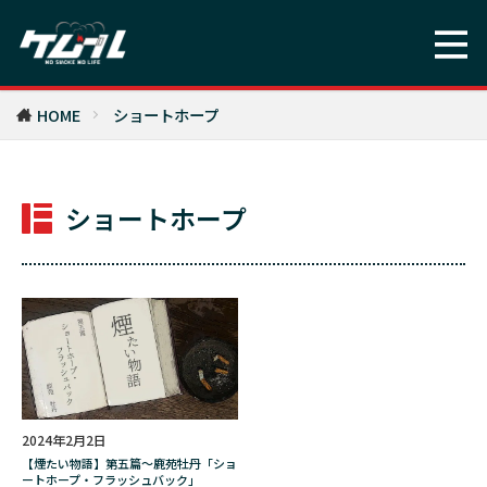
ツクモ
テクニック
デコ
デザイン
デデ
デデの映画沼
トランスエイジ
トルコ
トレパク
トーストアート
HOME
ショートホープ
トーベ・ヤンソン
ドクロ
ドメーヌ・トロ・ボー
ド嬢
ショートホープ
ナチュラルワイン
ナバーラ
ナポレオン
ニオイ
ニコチン
ニコチンパッチ
ヌーヴェルヴァーグ
ネイル
ネイルアート
ネイルサロン
ネイルチップ
ネオホームレス・SHO
ネコ
ネパール
ハイライト
ハラスメント
ハリウッド
2024年2月2日
ハロウィーン
ハードコアチョコレート
【煙たい物語】第五篇～鹿苑牡丹「ショ
バオー来訪者
バッカス
バレニクリン
ートホープ・フラッシュバック」