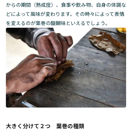
からの期間（熟成度）、食事や飲み物、自身の体調な
3.2
どによって風味が変わります。その時々によって表情
葉巻
を愛
を変えるのが葉巻の醍醐味といえるでしょう。
した
著名
人
3.3
葉巻
を燻
ら
せ、
伊達
男を
気取
って
みた
大きく分けて２つ 葉巻の種類