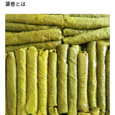
葉巻とは
と
は
1.1
新大
陸発
見で
広ま
っ
た？
葉巻
の歴
史
1.2
味わ
いは
一期
一
会
葉巻
の魅