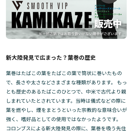
ディ
テー
ルに
こだ
わり
た
い
葉巻
新大陸発見で広まった？葉巻の歴史
に必
要な
ツー
葉巻はたばこの葉をたばこの葉で筒状に巻いたもの
ル
で、長さや太さなどさまざまな種類があります。 もっ
2.2
とも歴史のあるたばこのひとつで、中米で古代より親
風味
や口
しまれていたとされています。当時は儀式などの際に
当た
葉を燃やし、煙をまとうといった宗教的な意味合いが
りが
変
強く、嗜好品としての使用ではなかったようです。
化
コロンブスによる新大陸発見の際に、葉巻を吸う先住
葉巻