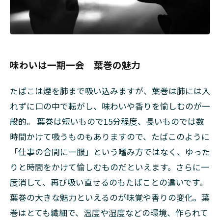
続
け
る
伝
統
葉
味わいは一期一会 葉巻の魅力
巻
の
たばこは煙を肺まで吸い込みますが、葉巻は肺には入
世
界
れずに口の中で転がし、味わいや香りを愉しむのが一
般的。 葉巻は短いもので15分程度、長いものでは数
3.1
生産
時間かけて吸うものもありますので、たばこのように
国も
「仕事の合間に一服」という嗜み方ではなく、ゆった
さま
ざ
りと時間をかけて愉しむものだといえます。さらに一
ま
度消して、再び吸い直せるのもたばことの違いです。
葉巻
のブ
葉巻の大きな魅力といえるのが味覚や香りの変化。葉
ラン
巻はとても繊細で、温度や湿度などの環境、作られて
ド