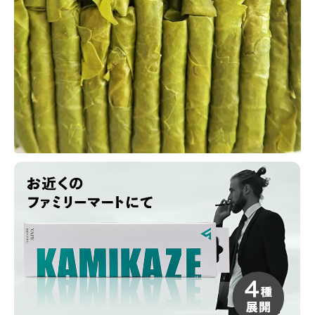
力
1.3
大き
く分
けて
２
つ
葉巻
の種
類
2
葉
巻
の
た
し
な
み
2.1