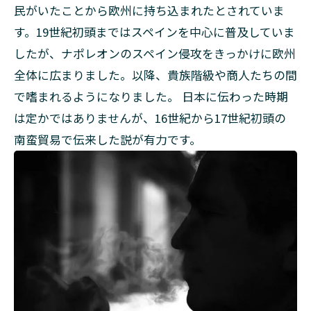
のカ
民がいたことから欧州に持ち込まれたとされていま
ット
す。19世紀初頭まではスペインを中心に普及していま
方法
したが、ナポレオンのスペイン侵攻をきっかけに欧州
2.3
全体に広まりました。以降、貴族階級や商人たちの間
着火
から
で嗜まれるようになりました。 日本に伝わった時期
消化
は定かではありませんが、16世紀から17世紀初頭の
ま
で
南蛮貿易で伝来した説が有力です。
葉巻
の楽
しみ
方
3
頑
な
に
守
り