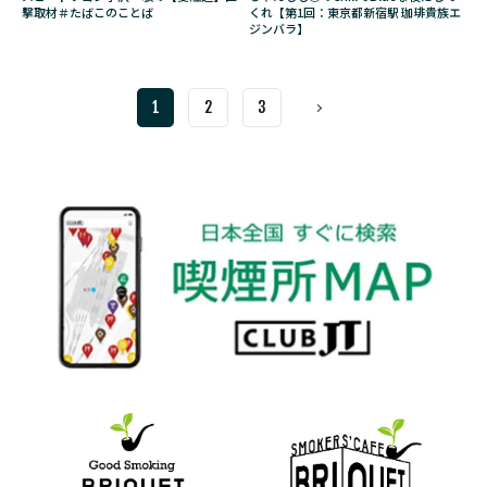
撃取材＃たばこのことば
くれ【第1回：東京都新宿駅 珈琲貴族エ
ジンバラ】
1
2
3
Next