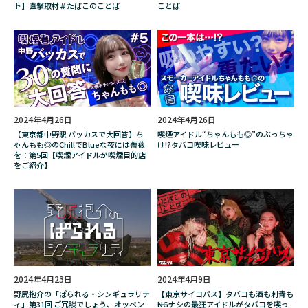
ト】直撃取材＃たばこのことば
ことば
発火石
白亜御前
百木田家の古書暮らし
百瀬天
百蔵山
相場
真城めぐみ
石山蓮華
磁佑-Jiyu-
神保町
神奈川県
禁煙
禁煙ガイド
福島李子
私もうダメかもしれないの
秋月りす
種類
2024年4月26日
2024年4月26日
稲元未来
空気清浄機
笹井千織
【東京都中野駅 バッカスで大回答】ち
喫煙アイドル“ちゃんもも◎”のぶっちゃ
ゃんもも◎のChillでBlueな夜には薔薇
け!?タバコ喫味レビュー
筋トレ
純喫茶
紙巻き
紙巻きタバコ
を：第5回【喫煙アイドルが喫煙目的店
をご紹介】
紙巻たばこ
紙巻タバコ
紹介
終末のワルキューレ
経験談
結婚
絶対に終電を逃さない女
編集部員イネ
羊毛
羊毛フェルト
羽柴なつみ
肌荒れ
臭い
花草セレ
芸能人
2024年4月23日
2024年4月9日
英会話
荒木飛呂彦
菊地成孔
野尻抱介の「ぱられる・シンギュラリテ
【東京サイコパス】タバコも酒も刺青も
ィ」第31回 ご冗談でしょう、オッペン
――NGナシの最狂アイドルがタバコを喫っ