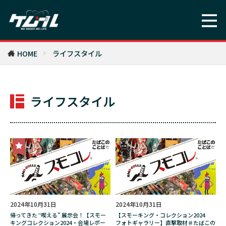
樹海
歯の黄ばみ
歴代IQOS
歴史的事件
死にゲー
死亡
死後出版
比較
水タバコ
江畠由佳梨
池澤春菜
HOME
ライフスタイル
注意点
浅田舞
海の上のピアニスト
海外旅行
消す方法
渡辺祐真（スケザネ）
ライフスタイル
漆
漢
漫画
激辛
火事
炎上
焚き火
焚火
煙
煙のあった風景
煙の先の敷島さん
煙草
熱血硬派くにおくん
燻製器
片平里菜
版画家
物語工房
特徴
特撮
犬飼将隆
王道
珈琲貴族エジンバラ
現代アート
現代美術家
現代魔女
2024年10月31日
2024年10月31日
帰ってきた ‟喫える” 展示会！【スモー
【スモーキング・コレクション2024
理由
環境汚染
甘口
町田
キングコレクション2024・会場レポー
フォトギャラリー】直撃取材＃たばこの