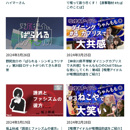
ハイマーさん
て喫って語り尽くす！【直撃取材 #たば
落合陽一
葉巻
葉巻種類
蒼天航路
このことば】
藤井一彦
藤岡瑞希
藤岡聡
虹の橋
街録ch
表示場所
裏・歳時記
裏原
見方
解説
象嵌
販売中止
販売場所
販売終了
費用
資産運用
賞味期限
赤いジッポー
2024年3月26日
2024年3月25日
野尻抱介の「ぱられる・シンギュラリテ
【神奈川県平塚駅 ダイニングカプリス
起動帝国オービタリア
軍曹
軽量葉巻
ィ」第30回 ロケットがつれてきた非日
で大共感】ちゃんもも◎のChillでBlue
常
な夜にしてくれ：第4回【喫煙アイドル
返品方法
透かしブロック
週末北欧部
が喫煙目的店をご紹介】
遊園地
運び方
違い
違法
違法性
選び方
選挙
都市伝説
里親
里親募集中
野尻抱介
野尻抱介の「ぱられる・シンギュラリティ」
野尻抱介のぱられるシンギュラリティ
2024年3月19日
2024年2月28日
坂上秋成「誘惑とファシズムの彼方」｜
【喫煙アイドルが喫煙目的店をご紹介】