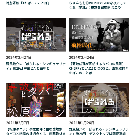
金属バット
金属バット無問題
鈴木完吾
特別寄稿「#たばこのことば」
ちゃんもも◎のChillでBlueな夜にして
くれ【第3回：東京都銀座駅 ねこや】
鈴木涼美
鉄コン筋クリート
銀座
銘柄
銭湯ハンコ
錦城護謨株式会社
鎌倉
関暁夫
限定
雲形ひじき
電子タバコ
電線
電線絵画展
電車
青木健
青木美沙子
革のダイヤモンド
2024年2月27日
2024年2月24日
革職人
須田慎一郎
風の谷のナウシカ
野尻抱介の「ぱられる・シンギュラリテ
【菊地成孔が回想するタバコの風景】
ィ」第29回 宇宙とAIと芸術と
CHERRYとJAZZとIQOSと。直撃取材＃
飛行機
香り
香川照之
香港
たばこのことば
高円寺
高尾山
高島雄哉
高田公太
鬼太郎誕生
魔女
魔女が教える秘密のシャグ・カクテル
魔女占い
魔法省広報課
鳥居みゆき
2024年2月7日
2024年1月26日
鳥居服装学院
鹿苑牡丹
麻雀
【松原タニシ】事故物件に住む愛煙家…
野尻抱介の「ぱられる・シンギュラリテ
タバコと幽霊の共通点とは 直撃取材＃
ィ」第28回 デスクトップは囲炉裏端