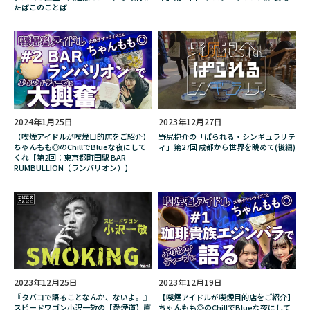
たばこのことば
検索
2024年1月25日
2023年12月27日
【喫煙アイドルが喫煙目的店をご紹介】
野尻抱介の「ぱられる・シンギュラリテ
ちゃんもも◎のChillでBlueな夜にして
ィ」第27回 成都から世界を眺めて(後編)
くれ【第2回：東京都町田駅 BAR
RUMBULLION（ランバリオン）】
2023年12月25日
2023年12月19日
『タバコで語ることなんか、ないよ。』
【喫煙アイドルが喫煙目的店をご紹介】
スピードワゴン小沢一敬の【愛煙道】直
ちゃんもも◎のChillでBlueな夜にして