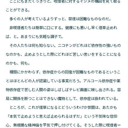
ここにもまたくっきりと、喫煙者に対するイジメの構図を見て取る
ことができる。
――多くの人が考えているよりずっと、禁煙は困難なものなのだ。
非喫煙者たちは簡単に口にする。健康にも悪いし早く煙草止めれ
ば、と。あまりにも気軽な調子で。
その人たちは何も知らない。ニコチンがどれほど依存性の強いもの
なのかも、止めようとした際にどれほど苦しい思いをすることになる
のかも、何も。
種類にかかわらず、依存症からの回復が困難なものであるというこ
とはほとんどの人が認識している事実だろう。アルコール依存症や薬
物依存症で苦しむ人間の姿はしばしばテレビ画面に映し出される。容
易に関係を断つことはできない魔物として、依存症は扱われている。
ところが、これが煙草になるとどういうわけか世間は、あたかも
「本気で止めようと思えば止められるはずだ」という不気味な信仰
心、無根拠な精神論を平気で押し付けてくる。そうした際に喫煙者＝