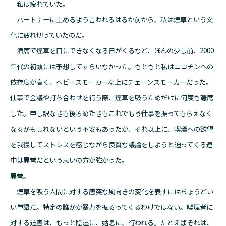
私は疲れていた。
パートナーに止めるよう言われるはるか前から、私は煙草という文
化に疲れ切っていたのだ。
酒席で煙草を口にできなくなる日がくるなど、ほんの少し前、2000
年代の初頭には予想してすらいなかった。もともと私はニコチンへの
依存度が高く、ヘビースモーカーな上にチェーンスモーカーだった。
仕事で会議や打ち合わせを行う際、煙草を吸うためだけに何度も離席
した。申し訳なさも後ろめたさもこれでもう仕事を振ってもらえなく
なるかもしれないという不安もあったが、それ以上に、喫煙への欲望
を我慢してストレスを感じながら良質な議論をしようと迫ってくる連
中は異常だという思いの方が強かった。
――異常。
煙草を吸う人間に対する唐突な風向きの変化を表すにはちょうどい
い単語だ。特定の誰かが暴力を振るってくるわけではない。喫煙者に
対する迫害は、もっと陰湿に、姑息に、行われる。たとえばそれは、