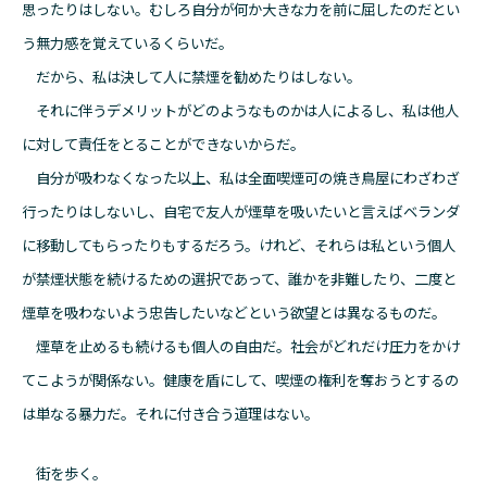
思ったりはしない。むしろ自分が何か大きな力を前に屈したのだとい
う無力感を覚えているくらいだ。
だから、私は決して人に禁煙を勧めたりはしない。
それに伴うデメリットがどのようなものかは人によるし、私は他人
に対して責任をとることができないからだ。
自分が吸わなくなった以上、私は全面喫煙可の焼き鳥屋にわざわざ
行ったりはしないし、自宅で友人が煙草を吸いたいと言えばベランダ
に移動してもらったりもするだろう。けれど、それらは私という個人
が禁煙状態を続けるための選択であって、誰かを非難したり、二度と
煙草を吸わないよう忠告したいなどという欲望とは異なるものだ。
煙草を止めるも続けるも個人の自由だ。社会がどれだけ圧力をかけ
てこようが関係ない。健康を盾にして、喫煙の権利を奪おうとするの
は単なる暴力だ。それに付き合う道理はない。
街を歩く。