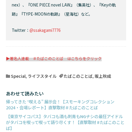
nex）、『ONE PIECE novel LAW』（集英社）、『Keyの軌
跡』『TYPE-MOONの軌跡』（星海社）など。
Twitter：
@ssakagami7776
▶著名人連載 ＃たばこのことば はこちらをクリック
Special
,
ライフスタイル
たばこのことば
,
坂上秋成
あわせて読みたい
帰ってきた ‟喫える” 展示会！【スモーキングコレクション
2024・会場レポート】直撃取材＃たばこのことば
【東京サイコパス】タバコも酒も刺青も――NGナシの最狂アイドル
がタバコを喫って喫って語り尽くす！【直撃取材 #たばこのこと
ば】