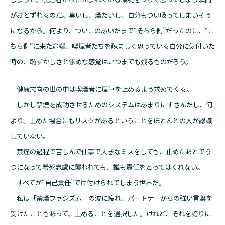
がおとずれるのだ。臭いし、煙たいし、自分もつい吸ってしまいそう
になるから。何より、ついこのあいだまで“そちら側”だったのに、“こ
ちら側”に来た途端、喫煙者たちを疎ましく思っている自分に気付いた
時の、恥ずかしさと惨めな感覚はいつまでも残るものだろう。
健康志向の世の中は喫煙者に煙草を止めるよう求めてくる。
しかし禁煙を成功させるためのシステムはあまりにずさんだし、何
より、止めた場合にもリスクがあるということをほとんどの人が認識
していない。
禁煙の過程で苦しんで仕事で大きなミスをしても、止めたあとでう
つになって希死念慮に襲われても、誰も責任をとってはくれない。
すべてが“自己責任”で片付けられてしまう世界だ。
私は「禁煙ファシズム」の波に疲れ、パートナーからの強い言葉を
受けたこともあって、止めることを選択した。けれど、それを誇りに