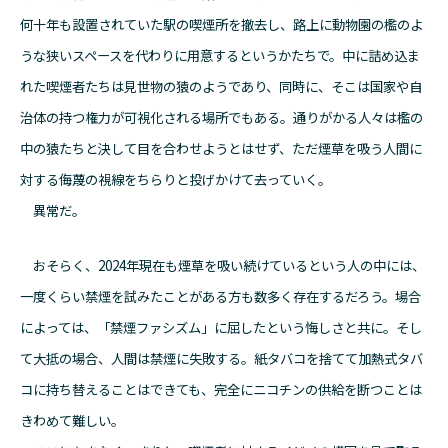
何十年も設置されていた駅の喫煙所を撤去し、路上に動物園の檻のよ
うな狭いスペースを代わりに用意するというかたちで。中に詰め込ま
れた喫煙者たちは見世物の猿のようであり、同時に、そこは国家や自
治体の持つ権力が可視化される場所でもある。通りがかる人々は檻の
中の猿たちと決して目を合わせようとはせず、ただ煙草を吸う人間に
対する侮蔑の視線をちらりと投げかけて去っていく。
異常だ。
おそらく、2024年現在も煙草を吸い続けているという人の中には、
一度くらい禁煙を試みたことがある方も数多く存在するだろう。場合
によっては、「禁煙ファシズム」に屈したという悔しさと共に。そし
て大抵の場合、人間は禁煙に失敗する。紙タバコを捨てて加熱式タバ
コに持ち替えることはできても、完全にニコチンの供給を断つことは
きわめて難しい。