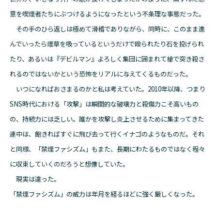
意を喫煙者たちにぶつけるようになったという不条理な事態だった。
その手のひら返しは極めて滑稽でありながら、同時に、このまま進
んでいったら煙草を吸っているというだけで殴られたり石を投げられ
たり、あるいは『デビルマン』よろしく集団に囲まれて槍で突き殺さ
れるのではないかという恐怖をリアルに与えてくるものだった。
いつになればおさまるのかと私は考えていた。2010年以降、つまり
SNS時代における「攻撃」は瞬間的な破壊力と殺傷力こそ高いもの
の、持続力には乏しい。誰かを攻撃し炎上させるために集まってきた
連中は、飽きればすぐに飛び去って行くイナゴのようなものだ。それ
と同様、「禁煙ファシズム」もまた、長期にわたるものではなく程々
に収束していくのだろうと想像していた。
現実は違った。
「禁煙ファシズム」の威力は年月を経るほどに強く厳しくなった。