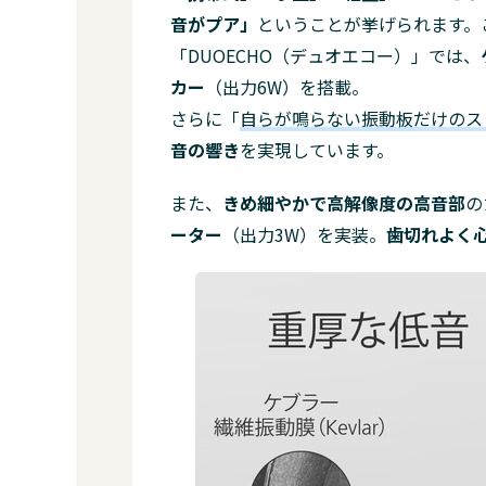
音がプア」
ということが挙げられます。
「DUOECHO（デュオエコー）」では、
カー
（出力6W）を搭載。
さらに「
自らが鳴らない振動板だけのス
音の響き
を実現しています。
また、
きめ細やかで高解像度の高音部
の
ーター
（出力3W）を実装。
歯切れよく