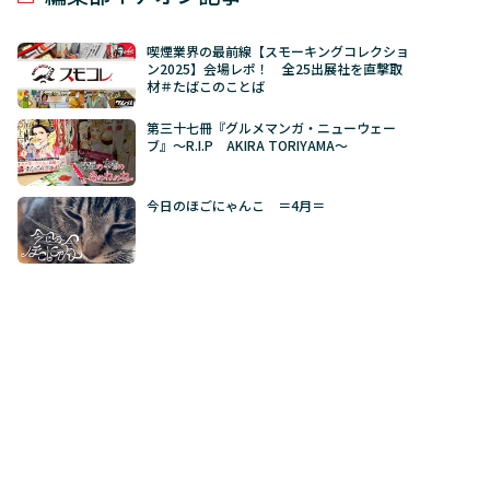
喫煙業界の最前線【スモーキングコレクショ
ン2025】会場レポ！ 全25出展社を直撃取
材＃たばこのことば
第三十七冊『グルメマンガ・ニューウェー
ブ』～R.I.P AKIRA TORIYAMA～
今日のほごにゃんこ ＝4月＝