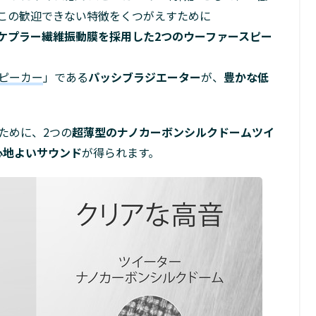
この歓迎できない特徴をくつがえすために
ケプラー繊維振動膜を採用した2つのウーファースピー
ピーカー
」である
パッシブラジエーター
が、
豊かな低
ために、2つの
超薄型のナノカーボンシルクドームツイ
心地よいサウンド
が得られます。