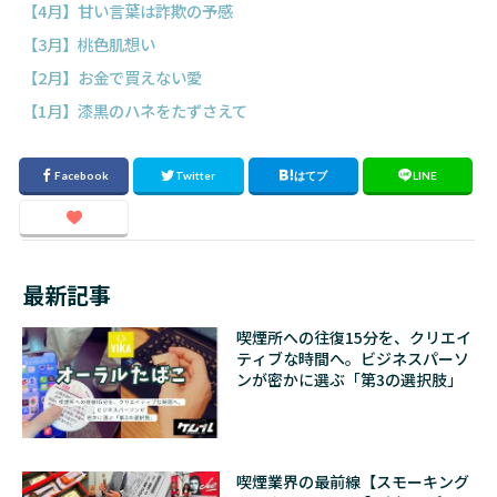
【4月】甘い言葉は詐欺の予感
【3月】桃色肌想い
【2月】お金で買えない愛
【1月】漆黒のハネをたずさえて
最新記事
喫煙所への往復15分を、クリエイ
ティブな時間へ。ビジネスパーソ
ンが密かに選ぶ「第3の選択肢」
喫煙業界の最前線【スモーキング