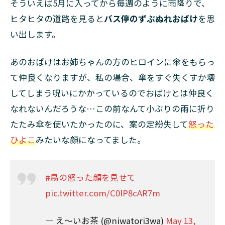
そういえば5月に入ってから毎週のように雨降りで、
ヒタヒタの道路を見ると
バス停のずぶぬれおばけ
を思
い出します。
あのおばけはお姉ちゃんの方のヒロインに傘をもらっ
て仲良くなりますが、私の場合、傘をすぐ失くすか壊
してしまう呪いにかかっているのでおばけとは仲良く
なれないんだろうな…この前なんて小ぶりの雨に折り
たたみ傘を使いたかったのに、案の定紛失して
怒った
ひよこ
みたいな顔になってました。
#鳥の怒った顔を見せて
pic.twitter.com/C0lP8cAR7m
— え〜いお茶 (@niwatori3wa)
May 13,