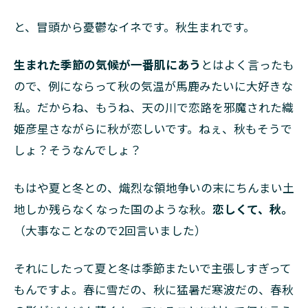
カ
レ
と、冒頭から憂鬱なイネです。秋生まれです。
ン
ダ
生まれた季節の気候が一番肌にあう
とはよく言ったも
ー
ので、例にならって秋の気温が馬鹿みたいに大好きな
2.1
私。だからね、もうね、天の川で恋路を邪魔された織
【近
況報
姫彦星さながらに秋が恋しいです。ねぇ、秋もそうで
告】
しょ？そうなんでしょ？
最近
のAI
事情
もはや夏と冬との、熾烈な領地争いの末にちんまい土
2.2
地しか残らなくなった国のような秋。
恋しくて、秋。
【オン
（大事なことなので2回言いました）
ライ
ン】人
とくる
それにしたって夏と冬は季節またいで主張しすぎって
まのテ
もんですよ。春に雪だの、秋に猛暑だ寒波だの、春秋
クノロ