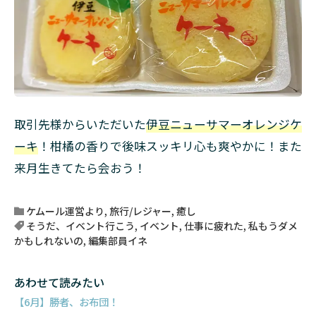
取引先様からいただいた
伊豆ニューサマーオレンジケ
ーキ
！柑橘の香りで後味スッキリ心も爽やかに！また
来月生きてたら会おう！
ケムール運営より
,
旅行/レジャー
,
癒し
そうだ、イベント行こう
,
イベント
,
仕事に疲れた
,
私もうダメ
かもしれないの
,
編集部員イネ
あわせて読みたい
【6月】勝者、お布団！