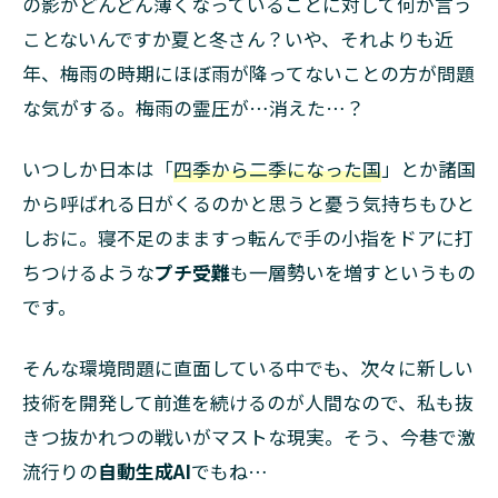
の影がどんどん薄くなっていることに対して何か言う
ジー展
2023
ことないんですか夏と冬さん？いや、それよりも近
ONLINE
年、梅雨の時期にほぼ雨が降ってないことの方が問題
STAGE
1
な気がする。梅雨の霊圧が…消えた…？
2.3
【ワー
いつしか日本は「
四季から二季になった国
」とか諸国
クショ
から呼ばれる日がくるのかと思うと憂う気持ちもひと
ップ】
カード
しおに。寝不足のまますっ転んで手の小指をドアに打
ゲーム
ちつけるような
プチ受難
も一層勢いを増すというもの
「2050
カーボ
です。
ンニュ
ートラ
そんな環境問題に直面している中でも、次々に新しい
ル」体
験会
技術を開発して前進を続けるのが人間なので、私も抜
きつ抜かれつの戦いがマストな現実。そう、今巷で激
2.4
【リ
流行りの
自動生成AI
でもね…
アル