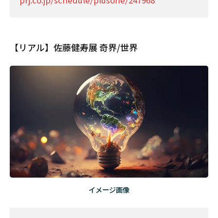
prj.co.jp/schedule/plusone/247968
【リアル】佐藤健寿展 奇界/世界
イメージ画像