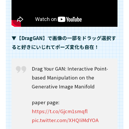
界/世
界
3
エ
ピ
ロ
▼【DragGAN】で画像の一部をドラッグ選択す
ー
ると好きにいじれてポーズ変化も自在！
グ
Drag Your GAN: Interactive Point-
based Manipulation on the
Generative Image Manifold
paper page:
https://t.co/Gjcm1smqfl
pic.twitter.com/XHQIiMdYOA