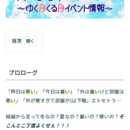
目次
1
プ
ロ
ロ
プロローグ
ー
グ
「昨日は
2
寒い
」「今日は
暑い
」「外は
暑い
けど部屋は
6月
寒い
」「外が
寒
すぎて部屋が(以下略」エトセトラ…
の
イ
結論から言って冬なの？夏なの？暑いの？寒いの？
そ
ベ
ン
こんとこ丁度よくせぇ！！！
ト