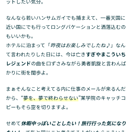
ットしたい気分。
なんなら若いハンサムガイでも捕まえて、一番天国に
近い国にでも行ってロングバケーションと洒落込むの
もいいかも。
ホテルに泊まって「
昨夜はお楽しみでしたね♪
」なん
て言われたりした日には、今は亡き
すぎやまこういち
レジェンド
の曲を口ずさみながら勇者凱旋と言わんば
かりに街を闊歩よ。
まぁそんなこと考えてる内に仕事のメールが来るんだ
から、“
夢を、夢で終わらせない
”某学院のキャッチコ
ピーもそら空を切りますよ。
せめて
休暇中っぽいことしたい！旅行行った気になり