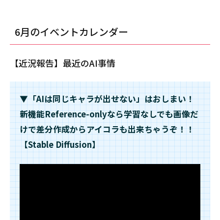
／オ
ンラ
イ
6月のイベントカレンダー
ン】
四谷
怪
【近況報告】最近のAI事情
談
第弐
夜
▼「AIは同じキャラが出せない」はおしまい！
ルポ
ター
新機能Reference-onlyなら学習なしでも画像だ
ジュ
けで差分作成からアイコラも出来ちゃうぞ！！
怪談
【Stable Diffusion】
2.5
【リ
ア
ル】
佐藤
健寿
展 奇