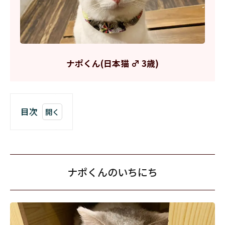
ナポくん(日本猫 ♂ 3歳)
目次
1
ナ
ポ
く
ん
ナポくんのいちにち
の
い
ち
に
ち