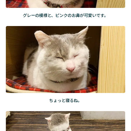
ご
に
ゃ
グレーの模様と、ピンクのお鼻が可愛いです。
ん
こ
ぼ
し
ゅ
う
ち
ゅ
う
ちょっと寝るね。