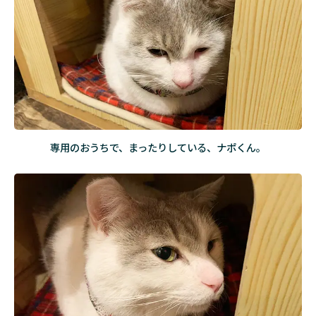
2
こ
ん
な
ね
こ
で
す
専用のおうちで、まったりしている、ナポくん。
3
ナポ
くん
に、
会い
にい
こ
う。
4
ほ