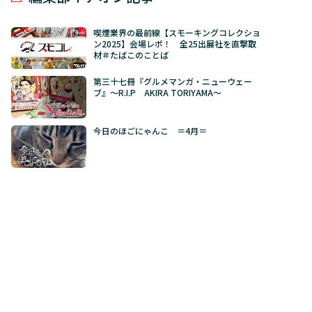
喫煙業界の最前線【スモーキングコレクショ
ン2025】会場レポ！ 全25出展社を直撃取
材＃たばこのことば
第三十七冊『グルメマンガ・ニューウェー
ブ』～R.I.P AKIRA TORIYAMA～
今日のほごにゃんこ ＝4月＝