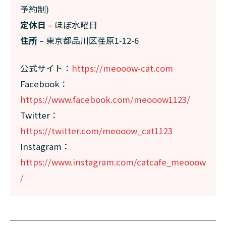
予約制)
定休日
– ほぼ水曜日
住所
– 東京都品川区荏原1-12-6
公式サイト：
https://meooow-cat.com
Facebook：
https://www.facebook.com/meooow1123/
Twitter：
https://twitter.com/meooow_cat1123
Instagram：
https://www.instagram.com/catcafe_meooow
/