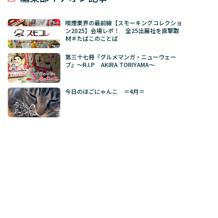
喫煙業界の最前線【スモーキングコレクショ
ン2025】会場レポ！ 全25出展社を直撃取
材＃たばこのことば
第三十七冊『グルメマンガ・ニューウェー
ブ』～R.I.P AKIRA TORIYAMA～
今日のほごにゃんこ ＝4月＝