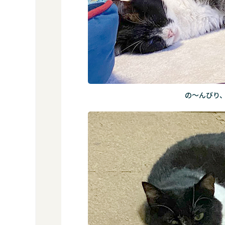
こ
で
す
3
タキ
ちゃ
ん
に、
の～んびり
会い
にい
こ
う。
4
ほ
ご
に
ゃ
ん
こ