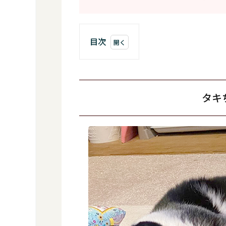
目次
1
タ
キ
ち
タキ
ゃ
ん
の
い
ち
に
ち
2
こ
ん
な
ね