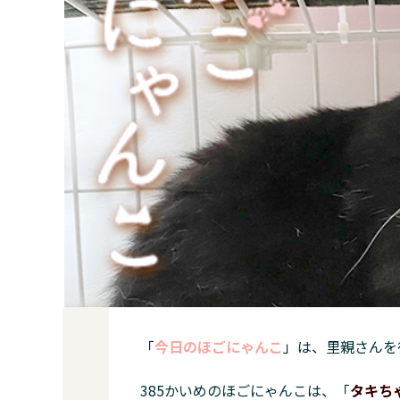
「
今日のほごにゃんこ
」は、里親さんを
385かいめのほごにゃんこは、「
タキち