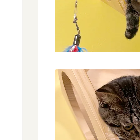
で
す
3
内蔵
くん
に、
会い
にい
こ
う。
4
ほ
ご
に
ゃ
ん
こ
ぼ
し