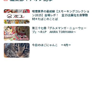
喫煙業界の最前線【スモーキングコレクショ
ン2025】会場レポ！ 全25出展社を直撃取
材＃たばこのことば
第三十七冊『グルメマンガ・ニューウェー
ブ』～R.I.P AKIRA TORIYAMA～
今日のほごにゃんこ ＝4月＝