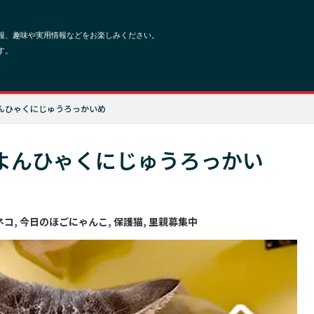
んひゃくにじゅうろっかいめ
よんひゃくにじゅうろっかい
ネコ
,
今日のほごにゃんこ
,
保護猫
,
里親募集中