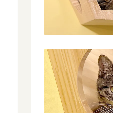
ゅ
う
ち
ゅ
う