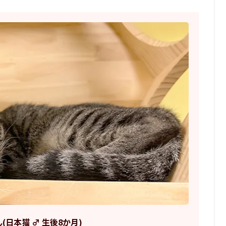
(日本猫 ♂ 生後8か月)