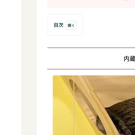
目次
1
内
蔵
く
内
ん
の
い
ち
に
ち
2
こ
ん
な
ね
こ