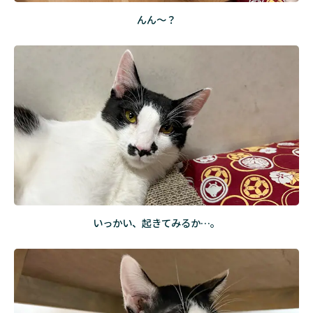
ゃ
んん～？
ん
こ
ぼ
し
ゅ
う
ち
ゅ
う
いっかい、起きてみるか…。