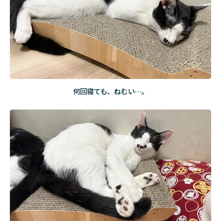
2
こ
ん
な
ね
こ
で
す
何回寝ても、ねむい…。
3
空汰
くん
に、
会い
にい
こ
う。
4
ほ
ご
に