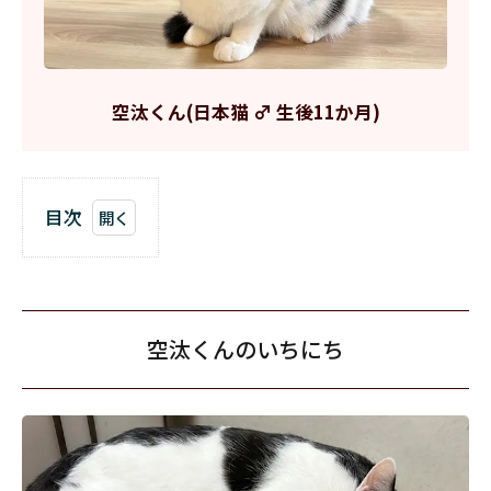
空汰くん(日本猫 ♂ 生後11か月)
目次
1
空
汰
く
ん
空汰くんのいちにち
の
い
ち
に
ち