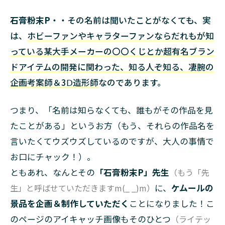
石膏粉末P
・・その名前は聞いたことがなくても、実
は、
ホビーファンやキャラターファンならだれもが知
っている某大手メーカーの〇〇
くじとか超有名ブラン
ドアイテムの開発に関わった、知る人ぞ知る、凄腕の
企画考案師＆3Ⅾ
造形師
なのであります。
つまり、「名前は知らなくても、誰もがその作品を見
たことがある」というお方（もう、それらの作品名を
言いたくてウズウズしているのですが、大人の事情で
お口にチャック！）。
ともあれ、なんとその
「石膏粉末P」先生
（もう「先
生」と呼ばせていただきますm(_ _)m）
に、
ケムールの
景品を企画＆制作していただく
ことになりました！こ
のページのアイキャッチ画像もそのひとつ
（ライテッ