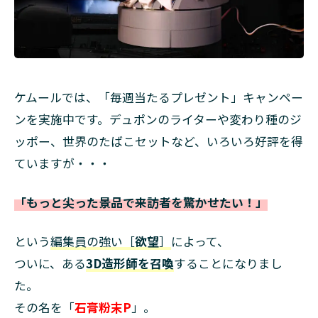
ケムールでは、「毎週当たるプレゼント」キャンペー
ンを実施中です。デュポンのライターや変わり種のジ
ッポー、世界のたばこセットなど、いろいろ好評を得
ていますが・・・
「もっと尖った景品で来訪者を驚かせたい！」
という
編集員の強い［
欲望
］
によって、
ついに、ある
3D造形師を召喚
することになりまし
た。
その名を「
石膏粉末P
」。