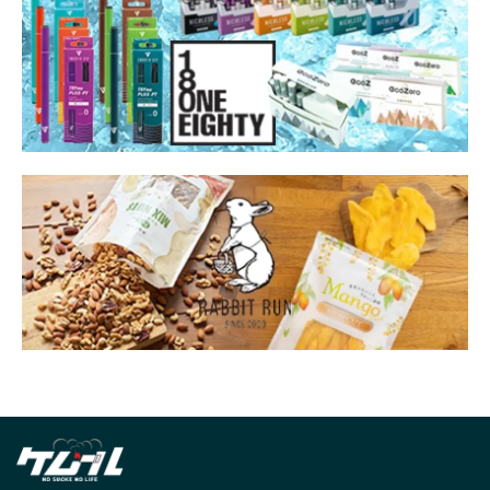
ブロークン・アロー
プレゼント
プロジェクトK
プロレス
ベイプ
ベトナム
ベルギー
ペインター
ホスト
ホープ
ボランティア
ボリビア
ボールパークでつかまえて！
ポイント
ポイ捨て
ポーカー
マイメロディ
マグまぐ
マニア
マネジメント
マルボロ
マレーナ
マンガ
マールボロ
ミヤ
ムーミン
メシャムパイプ
メダリスト
メビウス
メリット
メンソール
メーカー
モロッコ
ヤサシイワタシ
ヤニカス
ヤニクラ
ユカイ工学株式会社
ユーザー