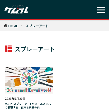
ツクモ
テクニック
デコ
デザイン
デデ
デデの映画沼
トランスエイジ
トルコ
トレパク
トーストアート
HOME
スプレーアート
トーベ・ヤンソン
ドクロ
ドメーヌ・トロ・ボー
ド嬢
スプレーアート
ナチュラルワイン
ナバーラ
ナポレオン
ニオイ
ニコチン
ニコチンパッチ
ヌーヴェルヴァーグ
ネイル
ネイルアート
ネイルサロン
ネイルチップ
ネオホームレス・SHO
ネコ
ネパール
ハイライト
ハラスメント
ハリウッド
2023年7月20日
ハロウィーン
ハードコアチョコレート
第27回 スプレーアート作家・あきさん
バオー来訪者
バッカス
バレニクリン
の表現する、夜来る黄昏の森