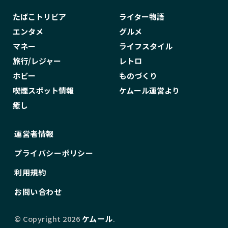
ヨルムンガンド
ライギョ
ライター
たばこトリビア
ライター物語
ライターケース
ライターホルダー
ラオス
エンタメ
グルメ
ラッキーストライク
ランキング
マネー
ライフスタイル
ランバリオン
ラーメン
リキッド
旅行/レジャー
レトロ
ホビー
ものづくり
リトルシガー
リボルバー・ヘッド
喫煙スポット情報
ケムール運営より
レトロゲーム
ロゴ
ロシア
ロリータ
癒し
ロンドン
ロードオブザリング
ロードランナー
ローラー
ワイヤー
運営者情報
ワイン
ワインフィッター
一覧
プライバシーポリシー
一軒め酒場
三宅伸治
上野
下村史
利用規約
不思議大百科
中居 瑞菜子
中山ゆき
お問い合わせ
中野
丸山ゴンザレス
乃木坂46
久津真実
九龍ジェネリックロマンス
予防
© Copyright 2026
ケムール
.