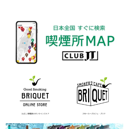
バレンタイン
バングラデシュ
バンコク
バンドじゃないもん!
バーナード嬢曰く。
パイプ
パキスタン
ビジネス
ビンテイジ
ビーニャ・ソルサル
ピアニッシモ
ピース
ピース・アロマ・ヴィンテージ
ファミコン
フィナンシェ
フィリップモリス
フィリポナ
フィルター
フィルムノワール
フィンランド
フェイクグリーン
フラワーオブライフ
フランス
フルメタルジャケット
フレンズ
フレーバー
ブラジル
ブランド
ブルゴーニュ
ブレンド