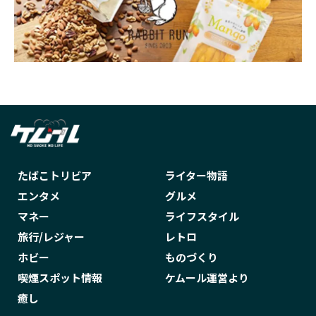
五十嵐大介
交通法規研究会
今勝ち
今日のほごにゃんこ
今日のほごにゃんこ あふたぁ
今日のほごにゃんこあふたぁ
仕事に疲れた
付け方
会津木綿
伝説の92
住宅ローン
佐々木 怜央
佐々木亮介
佐々木愛実
佐藤タイジ
体験記
作家
たばこトリビア
ライター物語
使い捨て
使い方
使用方法
保管
エンタメ
グルメ
保管方法
保証
保護猫
値上げ
マネー
ライフスタイル
値段
健康
健康増進法
充電
旅行/レジャー
レトロ
ホビー
ものづくり
全種類
分析
切り絵
初心者
喫煙スポット情報
ケムール運営より
刺繍
副流煙
加湿
加熱式たばこ
癒し
加熱式タバコ
北嶋勇佑
北海道