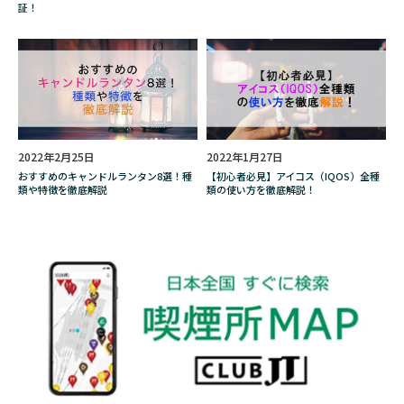
ブルゴーニュ
ブレンド
証！
ブロークン・アロー
プレゼント
プロジェクトK
プロレス
ベイプ
ベトナム
ベルギー
ペインター
ホスト
ホープ
ボランティア
ボリビア
ボールパークでつかまえて！
2022年2月25日
2022年1月27日
おすすめのキャンドルランタン8選！種
【初心者必見】アイコス（IQOS）全種
ポイント
ポイ捨て
ポーカー
類や特徴を徹底解説
類の使い方を徹底解説！
マイメロディ
マグまぐ
マニア
マネジメント
マルボロ
マレーナ
マンガ
マールボロ
ミヤ
ムーミン
メシャムパイプ
メダリスト
メビウス
メリット
メンソール
メーカー
モロッコ
ヤサシイワタシ
ヤニカス
ヤニクラ
ユカイ工学株式会社
ユーザー