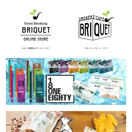
ヨルムンガンド
ライギョ
ライター
ライターケース
ライターホルダー
ラオス
ラッキーストライク
ランキング
ランバリオン
ラーメン
リキッド
リトルシガー
リボルバー・ヘッド
レトロゲーム
ロゴ
ロシア
ロリータ
ロンドン
ロードオブザリング
ロードランナー
ローラー
ワイヤー
ワイン
ワインフィッター
一覧
一軒め酒場
三宅伸治
上野
下村史
不思議大百科
中居 瑞菜子
中山ゆき
中野
丸山ゴンザレス
乃木坂46
久津真実
九龍ジェネリックロマンス
予防