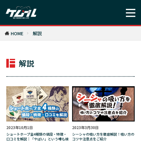
バオー来訪者
バッカス
バレニクリン
バレンタイン
バングラデシュ
バンコク
バンドじゃないもん!
バーナード嬢曰く。
HOME
解説
パイプ
パキスタン
ビジネス
ビンテイジ
ビーニャ・ソルサル
ピアニッシモ
ピース
解説
ピース・アロマ・ヴィンテージ
ファミコン
フィナンシェ
フィリップモリス
フィリポナ
フィルター
フィルムノワール
フィンランド
フェイクグリーン
フラワーオブライフ
フランス
フルメタルジャケット
フレンズ
2023年10月1日
2023年3月30日
フレーバー
ブラジル
ブランド
ショートホープ全4種類の値段・特徴・
シーシャの吸い方を徹底解説！吸い方の
口コミを解説｜「やばい」という噂も検
コツや注意点をご紹介