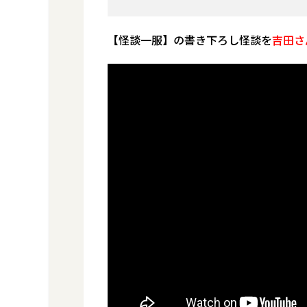
【怪談一服】の書き下ろし怪談を
吉田さ