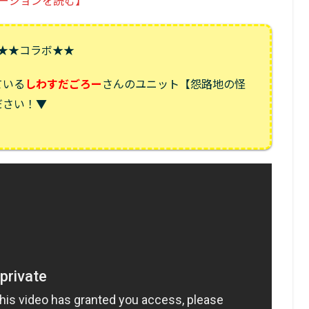
ージョンを読む】
★★コラボ★★
ている
しわすだごろー
さんのユニット【怨路地の怪
ださい！▼