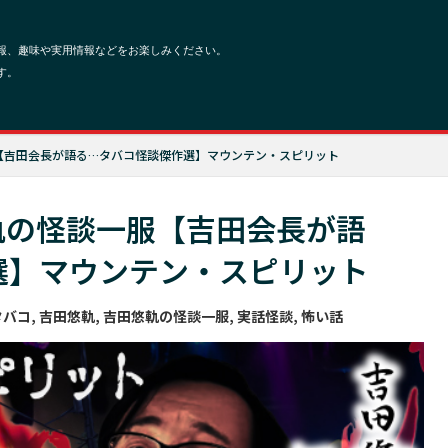
一服【吉田会長が語る…タバコ怪談傑作選】マウンテン・スピリット
悠軌の怪談一服【吉田会長が語
選】マウンテン・スピリット
タバコ
,
吉田悠軌
,
吉田悠軌の怪談一服
,
実話怪談
,
怖い話