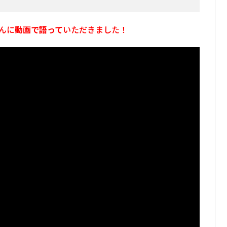
んに
動画で語って
いただきました！