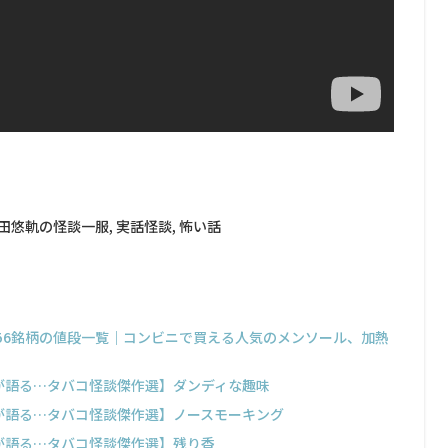
田悠軌の怪談一服
,
実話怪談
,
怖い話
356銘柄の値段一覧｜コンビニで買える人気のメンソール、加熱
長が語る…タバコ怪談傑作選】ダンディな趣味
長が語る…タバコ怪談傑作選】ノースモーキング
長が語る…タバコ怪談傑作選】残り香