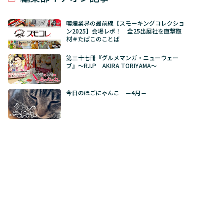
喫煙業界の最前線【スモーキングコレクショ
ン2025】会場レポ！ 全25出展社を直撃取
材＃たばこのことば
第三十七冊『グルメマンガ・ニューウェー
ブ』～R.I.P AKIRA TORIYAMA～
今日のほごにゃんこ ＝4月＝