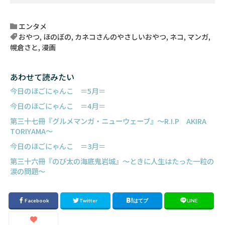
エンタメ
おやつ
,
ほのぼの
,
カネコさんのやさしいおやつ
,
ネコ
,
マンガ
,
幌倉さと
,
漫画
あわせて読みたい
今日のほごにゃんこ ＝5月＝
今日のほごにゃんこ ＝4月＝
第三十七冊『グルメマンガ・ニューウェーブ』～R.I.P AKIRA
TORIYAMA～
今日のほごにゃんこ ＝3月＝
第三十六冊『のび太の海底鬼岩城』～ときに人生はたった一粒の
涙の問題～