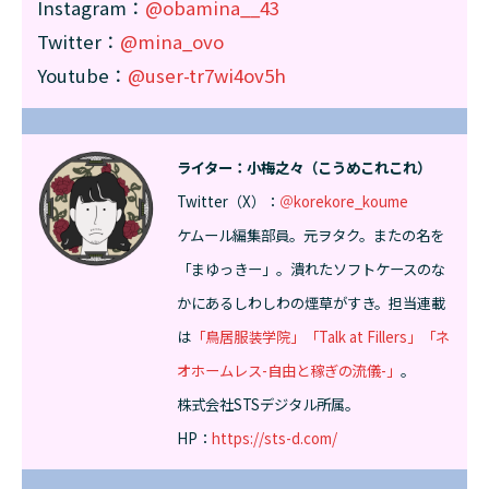
Instagram：
@obamina__43
Twitter：
@mina_ovo
Youtube：
@user-tr7wi4ov5h
ライター：小梅之々（こうめこれこれ）
Twitter（X）：
＠korekore_koume
ケムール編集部員。元ヲタク。またの名を
「まゆっきー」。潰れたソフトケースのな
かにあるしわしわの煙草がすき。担当連載
は
「鳥居服装学院」
「Talk at Fillers」
「ネ
オホームレス-自由と稼ぎの流儀-」
。
株式会社STSデジタル所属。
HP：
https://sts-d.com/