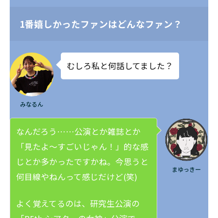
嬉し
かっ
1番嬉しかったファンはどんなファン？
たフ
ァン
はど
んな
ファ
むしろ私と何話してました？
ン？
みなるん
なんだろう……公演とか雑誌とか
「見たよ～すごいじゃん！」的な感
じとか多かったですかね。今思うと
まゆっきー
何目線やねんって感じだけど(笑)
よく覚えてるのは、研究生公演の