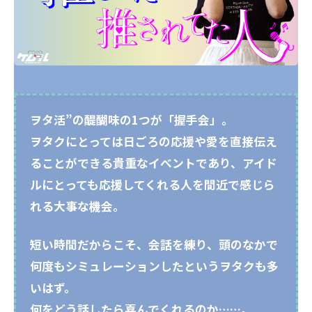
ヲタ活”の醍醐味の1つが「握手会」。
ヲタクにとっては日ごろの応援や愛を直接伝え
ることができる貴重なイベントであり、アイド
ルにとっても応援してくれる人を間近で感じら
れる大事な機会。
短い時間だからこそ、会話を練り、頭のなかで
何度もシミュレーションしたというヲタクも多
いはず。
何をどう話したら喜んでくれるのか……。