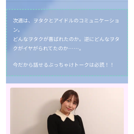
次週は、ヲタクとアイドルのコミュニケーショ
ン。
どんなヲタクが喜ばれたのか。逆にどんなヲタ
クがイヤがられてたのか……。
今だから話せるぶっちゃけトークは必読！！