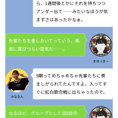
ら、1週間後とかにそれを持ちつつ
アンダー出て……みたいなほうが気
まずさはあったかなぁ。
先輩たちを差しおいてっていう、素
直に喜びづらい空気だ……。
まゆっきー
9期ってめちゃめちゃ先輩たちに羨
ましがられてたんですよ。入ってす
ぐに紅白歌合戦に出ちゃったので。
みなるん
なるほど。グループとして2回目の