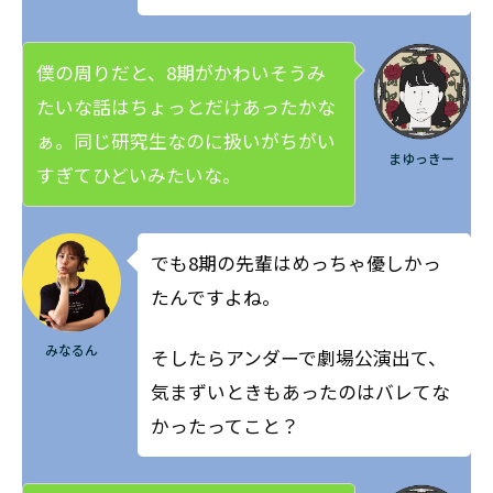
僕の周りだと、8期がかわいそうみ
たいな話はちょっとだけあったかな
ぁ。同じ研究生なのに扱いがちがい
まゆっきー
すぎてひどいみたいな。
でも8期の先輩はめっちゃ優しかっ
たんですよね。
みなるん
そしたらアンダーで劇場公演出て、
気まずいときもあったのはバレてな
かったってこと？