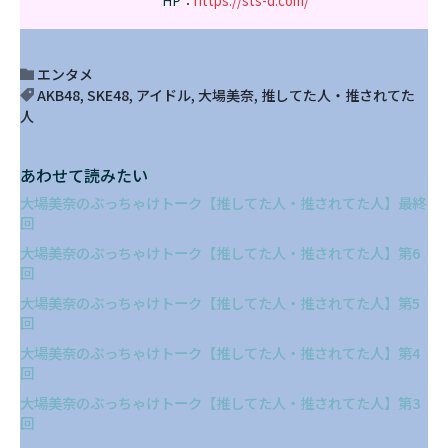
HP：
https://sts-d.com/
エンタメ
AKB48
,
SKE48
,
アイドル
,
大場美奈
,
推してた人・推されてた
人
あわせて読みたい
大場美奈のぶっちゃけトーク【推してた人・推されてた人】最終
回
大場美奈のぶっちゃけトーク【推してた人・推されてた人】第6
回
大場美奈のぶっちゃけトーク【推してた人・推されてた人】第5
回
大場美奈のぶっちゃけトーク【推してた人・推されてた人】第4
回
大場美奈のぶっちゃけトーク【推してた人・推されてた人】第3
回