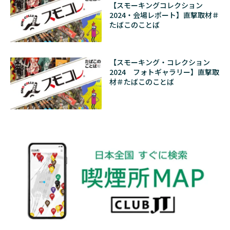
【スモーキングコレクション
2024・会場レポート】直撃取材＃
たばこのことば
【スモーキング・コレクション
2024 フォトギャラリー】直撃取
材＃たばこのことば