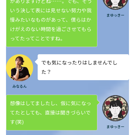
がありますけどね……。でも、そう
いう決して表には見せない努力や我
まゆっきー
慢みたいなものがあって、僕らはか
けがえのない時間を過ごさせてもら
ってたってことですね。
でも気になったりはしませんでし
た？
みなるん
想像はしてましたし、仮に気になっ
てたとしても、直接は聞きづらいで
す(笑)
まゆっきー