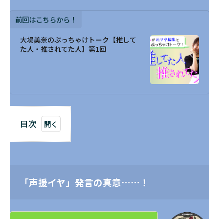
前回はこちらから！
大場美奈のぶっちゃけトーク【推して
た人・推されてた人】第1回
目次
1
「声
援イヤ」
発言の真
意……！
「声援イヤ」発言の真意……！