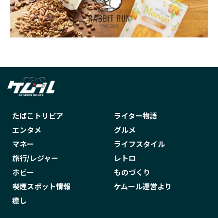
たばこトリビア
ライター物語
エンタメ
グルメ
マネー
ライフスタイル
旅行/レジャー
レトロ
ホビー
ものづくり
喫煙スポット情報
ケムール運営より
癒し