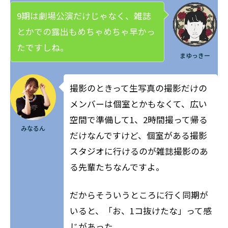
9期は劇場公演だけじゃなく、雑誌
とかでの露出もめちゃめちゃ早かっ
たですしね。
まゆっきー
撮影のときって生写真の撮影だけの
メンバーは個室とかもなくて、広い
空間で準備して1、2時間撮って帰る
みなるん
だけなんですけど、個室がある撮影
スタジオに行けるのが雑誌撮影のあ
る先輩たちなんですよ。
だからそういうところに行く同期が
いると、「お、1コ抜けたな」って感
じがあった。