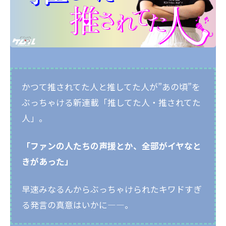
かつて推されてた人と推してた人が”あの頃”を
ぶっちゃける新連載「推してた人・推されてた
人」。
「ファンの人たちの声援とか、全部がイヤなと
きがあった」
早速みなるんからぶっちゃけられたキワドすぎ
る発言の真意はいかに―—。