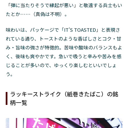
「弾に当たりそうで縁起が悪い」と敬遠する兵士もい
2.1.3
◆ラッ
たとか……（真偽は不明）。
キース
トライ
味わいは、パッケージで「IT’S TOASTED」と表現さ
ク・ラ
イト・
れている通り、トーストのような香ばしさとコク・甘
ボック
み・旨味の強さが特徴的。苦味や酸味のバランスもよ
ス
く、後味も爽やかです。急いで吸うと辛みや苦みを感
2.2
じることが多いので、ゆっくり楽しむといいでしょ
エキ
スパ
う。
ート
カッ
トシ
ラッキーストライク（紙巻きたばこ）の銘
リー
柄一覧
ズ
2.2.1
◆ラッ
キース