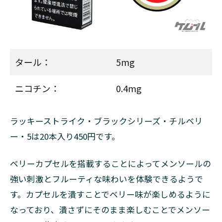
ルハ
ピネ
ス
7.4
ジェ
タール：
5mg
ット
7.5
ニコチン：
0.4mg
ブラ
ック
ジャ
ラッキーストライク・ブラックシリーズ・チルベリ
ック
ー・5は20本入り450円です。
8
ラッ
ベリーカプセルを搭載することによってメンソールの
キー
スト
強い刺激とフルーティな味わいを体験できるようで
ライ
す。カプセルを潰すことでベリー味が楽しめるように
クは
2023
なっており、潰さずにそのまま楽しむことでメンソー
年に