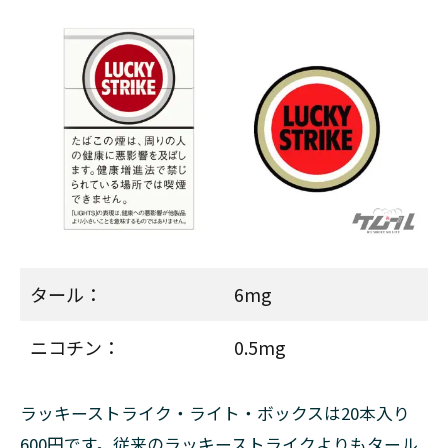
ダー
ク・タ
バコ
2.4.2
◆ラッ
キー・
ストラ
イク・
リッ
チ・タ
バコ
2.4.3
タール：
6mg
◆ラッ
キー・
ストラ
ニコチン：
0.5mg
イク・
メンソ
ール
ラッキーストライク・ライト・ボックスは20本入り
2.4.4
600円です。従来のラッキーストライクよりもタール