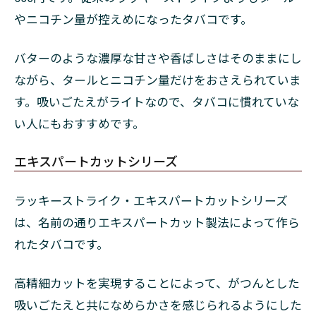
◆ラッ
やニコチン量が控えめになったタバコです。
キー・
ストラ
イク・
バターのような濃厚な甘さや香ばしさはそのままにし
ベリー
ながら、タールとニコチン量だけをおさえられていま
メンソ
ール
す。吸いごたえがライトなので、タバコに慣れていな
い人にもおすすめです。
2.4.5
◆ラッ
キー・
エキスパートカットシリーズ
ストラ
イク・
ラッキーストライク・エキスパートカットシリーズ
ダーク
イエロ
は、名前の通りエキスパートカット製法によって作ら
ーメン
れたタバコです。
ソール
2.4.6
高精細カットを実現することによって、がつんとした
◆ラッ
キー・
吸いごたえと共になめらかさを感じられるようにした