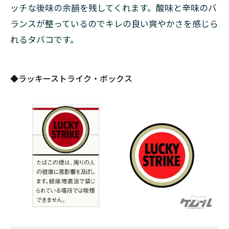
ッチな後味の余韻を残してくれます。酸味と辛味のバ
2.3.4
ランスが整っているのでキレの良い爽やかさを感じら
◆ラッ
れるタバコです。
キース
トライ
ク・ブ
ラック
◆ラッキーストライク・ボックス
シリー
ズ・チ
ルベリ
ー・5
2.3.5
◆ラッ
キース
トライ
ク・ブ
ラック
シリー
ズ・ス
ーパー