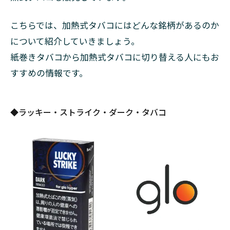
こと
9.4
こちらでは、加熱式タバコにはどんな銘柄があるのか
本当
について紹介していきましょう。
にや
ばい
紙巻きタバコから加熱式タバコに切り替える人にもお
のは
すすめの情報です。
BAT
の企
業努
力
◆ラッキー・ストライク・ダーク・タバコ
10
まと
め