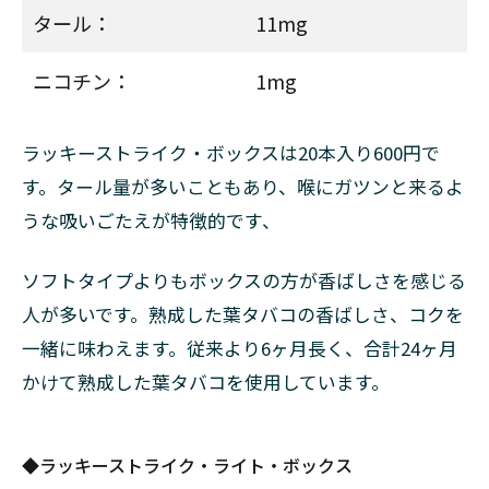
ソニッ
タール：
11mg
ク・5
2.4
ニコチン：
1mg
ラッ
キー
スト
ラッキーストライク・ボックスは20本入り600円で
ライ
ク
す。タール量が多いこともあり、喉にガツンと来るよ
（加
うな吸いごたえが特徴的です、
熱式
たば
こ）
ソフトタイプよりもボックスの方が香ばしさを感じる
の銘
人が多いです。熟成した葉タバコの香ばしさ、コクを
柄一
覧
一緒に味わえます。従来より6ヶ月長く、合計24ヶ月
かけて熟成した葉タバコを使用しています。
2.4.1
◆ラッ
キー・
ストラ
◆ラッキーストライク・ライト・ボックス
イク・