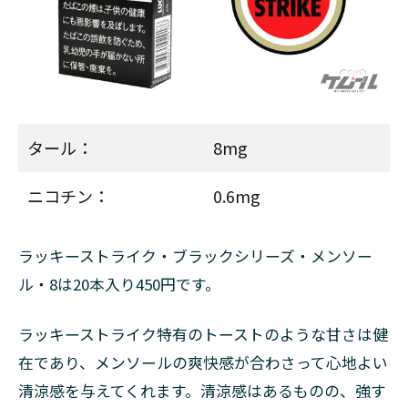
プモ
リス
5.2
ウエ
スト
5.3
タール：
8mg
メビ
ウ
ニコチン：
0.6mg
ス・
E・シ
リー
ズ
ラッキーストライク・ブラックシリーズ・メンソー
ル・8は20本入り450円です。
5.4
ケン
ト
ラッキーストライク特有のトーストのような甘さは健
5.5
在であり、メンソールの爽快感が合わさって心地よい
キャ
清涼感を与えてくれます。清涼感はあるものの、強す
メ