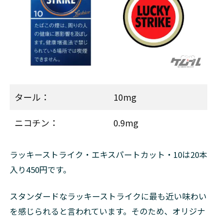
4
ラ
ッ
キ
ー
ス
ト
ラ
イ
タール：
10mg
ク
の
値
ニコチン：
0.9mg
段
が
安
ラッキーストライク・エキスパートカット・10は20本
い
入り450円です。
理
由
スタンダードなラッキーストライクに最も近い味わい
4.1
製造
を感じられると言われています。そのため、オリジナ