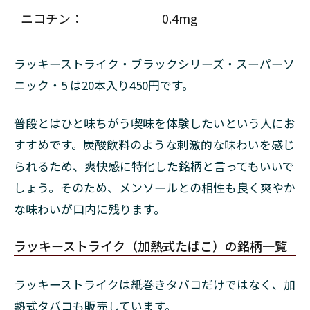
来が
ニコチン：
0.4mg
やば
い？
ラッキーストライク・ブラックシリーズ・スーパーソ
9.2
パッ
ニック・5 は20本入り450円です。
ケー
ジの
普段とはひと味ちがう喫味を体験したいという人にお
デザ
イン
すすめです。炭酸飲料のような刺激的な味わいを感じ
がや
られるため、爽快感に特化した銘柄と言ってもいいで
ば
い？
しょう。そのため、メンソールとの相性も良く爽やか
な味わいが口内に残ります。
9.3
根拠
のな
ラッキーストライク（加熱式たばこ）の銘柄一覧
い噂
は気
にし
ラッキーストライクは紙巻きタバコだけではなく、加
ない
熱式タバコも販売しています。