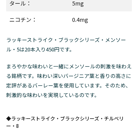
タール：
5mg
6.1
キャ
ニコチン：
0.4mg
メ
ル・
ブル
ーム
ラッキーストライク・ブラックシリーズ・メンソー
エッ
ル・5は20本入り450円です。
クス
6.2
まろやかな味わいと一緒にメンソールの刺激を味わえ
ケン
る銘柄です。味わい深いバージニア葉と香りの高さに
トネ
オス
定評があるバーレー葉を使用しています。そのため、
ティ
刺激的な味わいを実現しているのです。
ック
（グ
ロー
用）
◆ラッキーストライク・ブラックシリーズ・チルベリ
ー・8
6.3
センテ