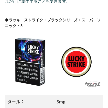
ルだけに集中することもできます。
値上
がり
する
のか
◆ラッキーストライク・ブラックシリーズ・スーパーソ
ニック・5
9
「ラ
ッキ
ース
トラ
イク
やば
い」
とは
どう
いう
事な
のか
9.1
タール：
5mg
名前
の由