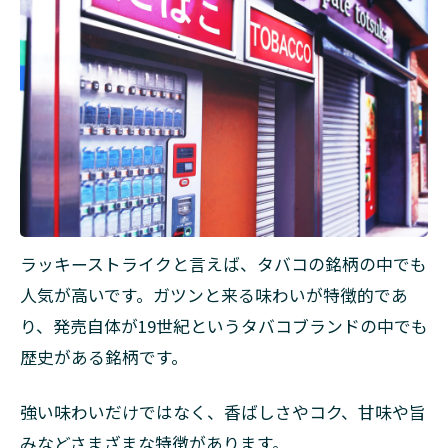
トライ
ク・エ
キスパ
ートカ
ット・
14
2.2.2
◆ラッ
キース
トライ
ク・エ
キスパ
ラッキーストライクと言えば、タバコの銘柄の中でも
ートカ
人気が高いです。ガツンと来る味わいが特徴的であ
ット・
10
り、発売自体が19世紀というタバコブランドの中でも
歴史がある銘柄です。
2.2.3
◆ラッ
キース
強い味わいだけではなく、香ばしさやコク、甘味や旨
トライ
みなどさまざまな特徴があります。
ク・エ