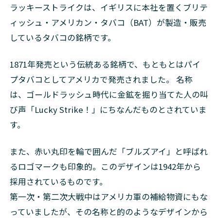
柄一
ラッキーストライクは、イギリスに本社を置くブリテ
覧
ィッシュ・アメリカン・タバコ（BAT）が製造・販売
2.1
しているタバコの銘柄です。
オリ
ジナ
ルシ
1871年発売という伝統ある銘柄で、もともとはパイ
リー
プタバコとしてアメリカで発売されました。 名称
ズ
は、ゴールドラッシュ時代に金鉱を掘り当てた人の叫
2.1.1
び声「Lucky Strike！」にちなんだものとされていま
◆ラッ
キース
す。
トライ
ク・FK
また、赤い丸印を輪で囲んだ「ブルズアイ」と呼ばれ
2.1.2
るロゴマークも印象的。このデザインは1942年から
◆ラッ
キース
採用されているものです。
トライ
第一次・第二次大戦中はアメリカ軍の補給物資にもな
ク・ボ
っていましたが、その名称と的のようなデザインから
ックス