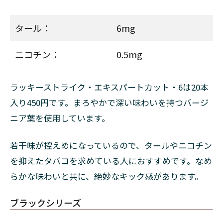
4.3
タール：
6mg
ブラ
ック
シリ
ニコチン：
0.5mg
ーズ
の値
段が
ラッキーストライク・エキスパートカット・6は20本
安い
理由
入り450円です。まろやかで深い味わいを持つバージ
ニア葉を使用しています。
4.4
ラッ
キー
若干味が控えめになっているので、タールやニコチン
スト
を抑えたタバコを求めている人におすすめです。なめ
ライ
クの
らかな味わいと共に、絶妙なキック感があります。
加熱
式が
ブラックシリーズ
安い
理由