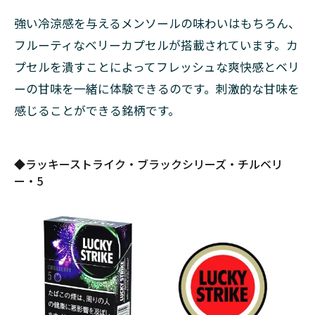
段
強い冷涼感を与えるメンソールの味わいはもちろん、
の
安
フルーティなベリーカプセルが搭載されています。カ
い
プセルを潰すことによってフレッシュな爽快感とベリ
リ
ーの甘味を一緒に体験できるのです。刺激的な甘味を
ト
ル
感じることができる銘柄です。
シ
ガ
ー
◆ラッキーストライク・ブラックシリーズ・チルベリ
7.1
ー・5
フォ
ルテ
7.2
ロッ
ク
7.3
ダブ