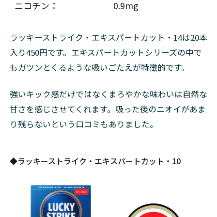
ニコチン：
0.9mg
売っ
てい
ない
のか
ラッキーストライク・エキスパートカット・14は20本
入り450円です。エキスパートカットシリーズの中で
3.2
なぜ
もガツンとくるような吸いごたえが特徴的です。
廃番
にな
強いキック感だけではなくまろやかな味わいは自然な
って
しま
甘さを感じさせてくれます。吸った後のニオイがあま
った
り残らないという口コミもありました。
のか
3.3
復活
◆ラッキーストライク・エキスパートカット・10
する
見込
みは
ない
のか