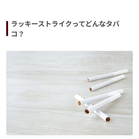
ラッ
キー
スト
ラッキーストライクってどんなタバ
ライ
クっ
コ？
てど
んな
タバ
コ？
2
ラッ
キー
スト
ライ
ク
（紙
巻き
たば
こ）
の銘