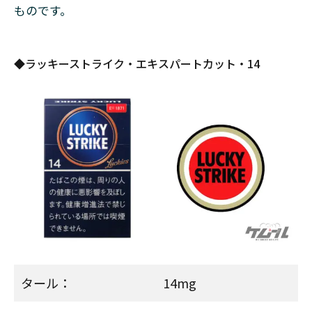
ストラ
ものです。
イク・
ダーク
メンソ
ール
◆ラッキーストライク・エキスパートカット・14
3
ラッ
キー
スト
ライ
ク
（リ
トル
シガ
ー）
は廃
番に
3.1
タール：
14mg
どこ
にも