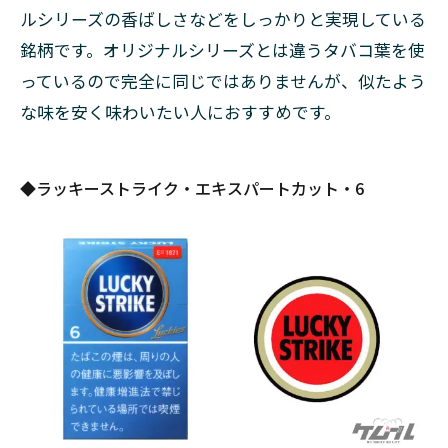
費の
ルシリーズの香ばしさなどをしっかりと実現している
安い
海外
銘柄です。オリジナルシリーズとは違うタバコ葉を使
で作
っているので完全に同じではありませんが、似たよう
って
な味を安く味わいたい人におすすめです。
いる
から
安い
の？
◆ラッキーストライク・エキスパートカット・6
4.2
エキ
スパ
ート
カッ
トシ
リー
ズの
値段
が安
い理
由