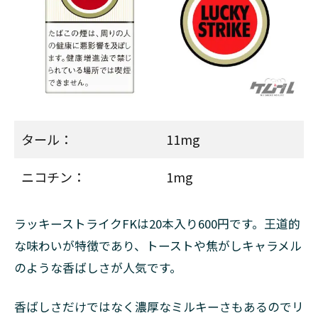
2.3.2
◆ラッ
キース
トライ
ク・ブ
ラック
シリー
ズ・メ
タール：
11mg
ンソー
ル・5
ニコチン：
1mg
2.3.3
◆ラッ
キース
ラッキーストライクFKは20本入り600円です。王道的
トライ
ク・ブ
な味わいが特徴であり、トーストや焦がしキャラメル
ラック
のような香ばしさが人気です。
シリー
ズ・チ
ルベリ
香ばしさだけではなく濃厚なミルキーさもあるのでリ
ー・8