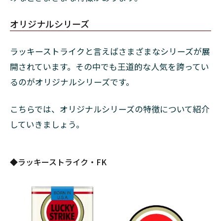
キスパ
ートカ
オリジナルシリーズ
ット・
6
ラッキーストライクと言えばさまざまなシリーズが展
2.3
開されています。その中でも王道的な人気を誇ってい
ブラ
ック
るのがオリジナルシリーズです。
シリ
ーズ
こちらでは、オリジナルシリーズの特徴について紹介
2.3.1
していきましょう。
◆ラッ
キース
トライ
◆ラッキーストライク・FK
ク・ブ
ラック
シリー
ズ・メ
ンソー
ル・8