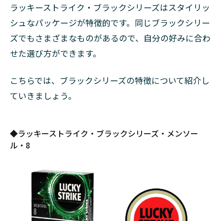
ラッキーストライク・ブラックシリーズはスタイリッ
5
ラッ
シュなパッケージが特徴的です。同じブラックシリー
キー
ズでもさまざまなものがあるので、自分の好みに合わ
スト
ライ
せた選び方ができます。
クと
同じ
こちらでは、ブラックシリーズの特徴について紹介し
くら
い値
ていきましょう。
段の
安い
タバ
◆ラッキーストライク・ブラックシリーズ・メンソー
コ
ル・8
（紙
巻き
タバ
コ）
5.1
フィ
リッ