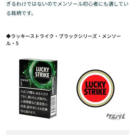
ぎるわけではないのでメンソール初心者にも適してい
ル・
クラ
る銘柄です。
フト
6
ラッ
◆ラッキーストライク・ブラックシリーズ・メンソー
キー
ル・5
スト
ライ
クと
同じ
くら
い値
段の
安い
タバ
コ
（加
熱式
たば
こ）