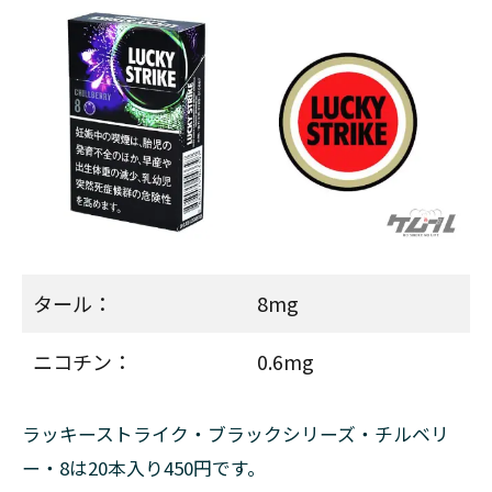
ィア
（IQOS
ILUMA
用）
7
ラ
ッ
キ
ー
ス
ト
ラ
タール：
8mg
イ
ク
と
ニコチン：
0.6mg
同
じ
く
ラッキーストライク・ブラックシリーズ・チルベリ
ら
ー・8は20本入り450円です。
い
値