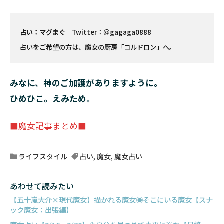
占い：マグまぐ
Twitter：
＠gagaga0888
占いをご希望の方は、
魔女の厨房「コルドロン」
へ。
みなに、神のご加護がありますように。
ひめひこ。えみため。
■魔女記事まとめ■
ライフスタイル
占い
,
魔女
,
魔女占い
あわせて読みたい
【五十嵐大介×現代魔女】描かれる魔女◉そこにいる魔女【スナ
ック魔女：出張編】