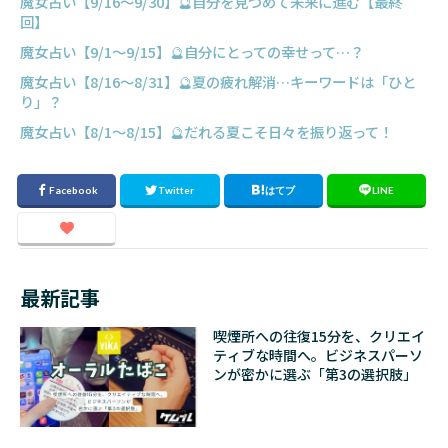
魔女占い【9/16～9/30】🔮自分を見つめて未来に進む【最終
回】
魔女占い【9/1～9/15】🔮自分にとっての幸せって…？
魔女占い【8/16～8/31】🔮夏の疲れ解消…キーワードは「ひと
り」？
魔女占い【8/1～8/15】🔮だれる夏こそ日々を振り返って！
最新記事
喫煙所への往復15分を、クリエイ
ティブな時間へ。ビジネスパーソ
ンが密かに選ぶ「第3の選択肢」