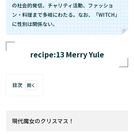
の社会的発信、チャリティ活動、ファッショ
ン・料理まで多岐にわたる。なお、「WITCH」
に性別は関係ない。
recipe:13 Merry Yule
目次
1
現代
魔女
のク
現代魔女のクリスマス！
リス
マ
ス！