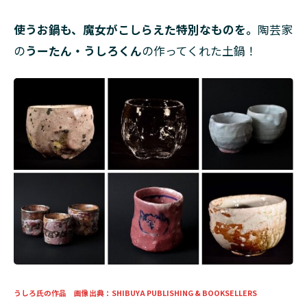
使うお鍋も、魔女がこしらえた特別なものを。
陶芸家
の
うーたん・うしろくん
の作ってくれた土鍋！
うしろ氏の作品 画像出典：SHIBUYA PUBLISHING & BOOKSELLERS