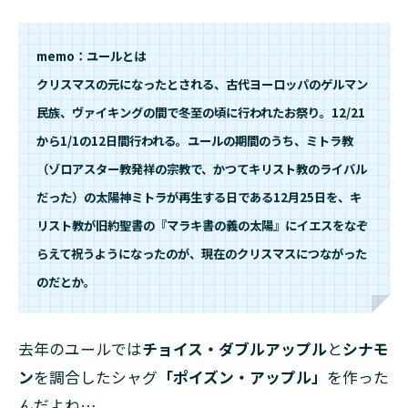
ま
っ
た
memo：ユールとは
鍋
クリスマスの元になったとされる、古代ヨーロッパのゲルマン
を
民族、ヴァイキングの間で冬至の頃に行われたお祭り。12/21
5
から1/1の12日間行われる。ユールの期間のうち、ミトラ教
魔女
の料
（ゾロアスター教発祥の宗教で、かつてキリスト教のライバル
理に
だった）の太陽神ミトラが再生する日である12月25日を、キ
合う
シャ
リスト教が旧約聖書の『マラキ書の義の太陽』にイエスをなぞ
グ・
らえて祝うようになったのが、現在のクリスマスにつながった
ブレ
のだとか。
ンド
去年のユールでは
チョイス・ダブルアップル
と
シナモ
ン
を調合したシャグ
「ポイズン・アップル」
を作った
んだよね…。