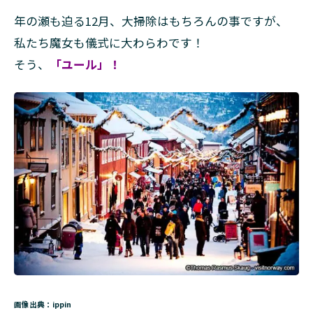
年の瀬も迫る12月、大掃除はもちろんの事ですが、
2
日本
私たち魔女も儀式に大わらわです！
式
そう、
「ユール」！
「ユ
ール
ボー
ド」
3
「マ
テリ
ア」
と
「触
媒」
4
祈
り
が
画像出典：ippin
詰