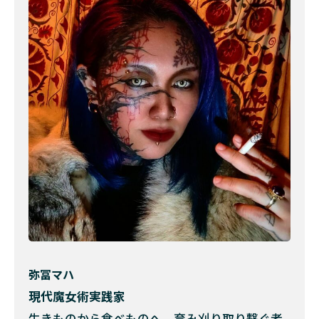
弥冨マハ
現代魔女術実践家
生きものから食べものへ 育み刈り取り繋ぐ者