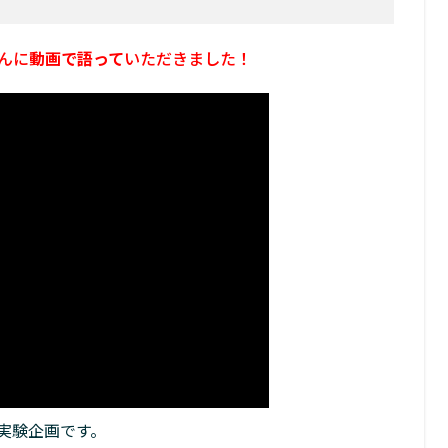
んに
動画で語って
いただきました！
実験企画です。