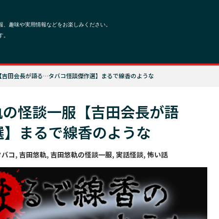
一服【吉田会長が語る…タバコ怪談傑作選】まるで線香のような
悠軌の怪談一服【吉田会長が語
選】まるで線香のような
タバコ
,
吉田悠軌
,
吉田悠軌の怪談一服
,
実話怪談
,
怖い話