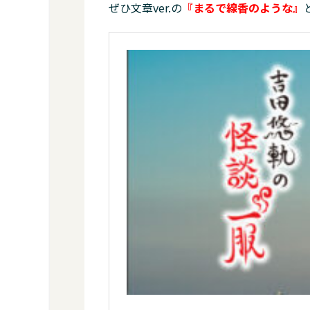
ぜひ文章ver.の
『まるで線香のような』