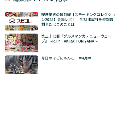
喫煙業界の最前線【スモーキングコレクショ
ン2025】会場レポ！ 全25出展社を直撃取
材＃たばこのことば
第三十七冊『グルメマンガ・ニューウェー
ブ』～R.I.P AKIRA TORIYAMA～
今日のほごにゃんこ ＝4月＝