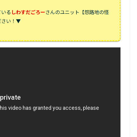
ている
しわすだごろー
さんのユニット【怨路地の怪
ださい！▼