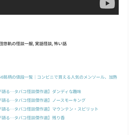
田悠軌の怪談一服
,
実話怪談
,
怖い話
356銘柄の値段一覧｜コンビニで買える人気のメンソール、加熱
長が語る…タバコ怪談傑作選】ダンディな趣味
長が語る…タバコ怪談傑作選】ノースモーキング
長が語る…タバコ怪談傑作選】マウンテン・スピリット
長が語る…タバコ怪談傑作選】残り香