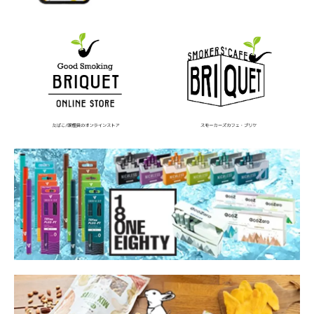
ヨルムンガンド
ライギョ
ライター
ライターケース
ライターホルダー
ラオス
ラッキーストライク
ランキング
ランバリオン
ラーメン
リキッド
リトルシガー
リボルバー・ヘッド
レトロゲーム
ロゴ
ロシア
ロリータ
ロンドン
ロードオブザリング
ロードランナー
ローラー
ワイヤー
ワイン
ワインフィッター
一覧
一軒め酒場
三宅伸治
上野
下村史
不思議大百科
中居 瑞菜子
中山ゆき
中野
丸山ゴンザレス
乃木坂46
久津真実
九龍ジェネリックロマンス
予防
五十嵐大介
交通法規研究会
今勝ち