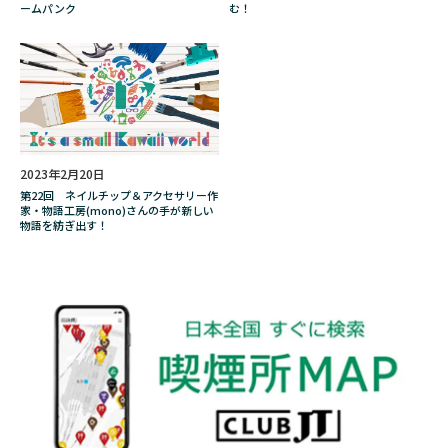
ブロークン・アロー
プレゼント
ームパンク
む！
プロジェクトK
プロレス
ベイプ
ベトナム
ベルギー
ペインター
ホスト
ホープ
ボランティア
ボリビア
ボールパークでつかまえて！
2023年2月20日
ポイント
ポイ捨て
ポーカー
第22回 ネイルチップ＆アクセサリー作
マイメロディ
マグまぐ
マニア
家・物語工房(mono)さんの手が新しい
物語を紡ぎ出す！
マネジメント
マルボロ
マレーナ
マンガ
マールボロ
ミヤ
ムーミン
メシャムパイプ
メダリスト
メビウス
メリット
メンソール
メーカー
モロッコ
ヤサシイワタシ
ヤニカス
ヤニクラ
ユカイ工学株式会社
ユーザー