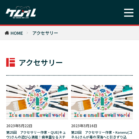
バレンタイン
バングラデシュ
バンコク
バンドじゃないもん!
バーナード嬢曰く。
パイプ
パキスタン
ビジネス
HOME
アクセサリー
ビンテイジ
ビーニャ・ソルサル
ピアニッシモ
ピース
ピース・アロマ・ヴィンテージ
ファミコン
アクセサリー
フィナンシェ
フィリップモリス
フィリポナ
フィルター
フィルムノワール
フィンランド
フェイクグリーン
フラワーオブライフ
フランス
フルメタルジャケット
フレンズ
フレーバー
ブラジル
ブランド
2023年5月22日
2023年3月16日
ブルゴーニュ
ブレンド
第25回 アクセサリー作家・QUE(キュ
第23回 アクセサリー作家・Koneru(コ
ウ)さんの遊び心満載！歯車重なるスチ
ネル)さんが毒の深海へと引きずり込