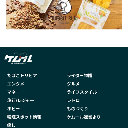
今日のほごにゃんこ
今日のほごにゃんこ あふたぁ
今日のほごにゃんこあふたぁ
仕事に疲れた
付け方
会津木綿
伝説の92
住宅ローン
佐々木 怜央
佐々木亮介
佐々木愛実
佐藤タイジ
体験記
作家
使い捨て
使い方
使用方法
保管
たばこトリビア
ライター物語
保管方法
保証
保護猫
値上げ
エンタメ
グルメ
値段
健康
健康増進法
充電
マネー
ライフスタイル
全種類
分析
切り絵
初心者
旅行/レジャー
レトロ
刺繍
副流煙
加湿
加熱式たばこ
ホビー
ものづくり
加熱式タバコ
北嶋勇佑
北海道
喫煙スポット情報
ケムール運営より
午堂登紀雄
南木義隆
占い
危険性
癒し