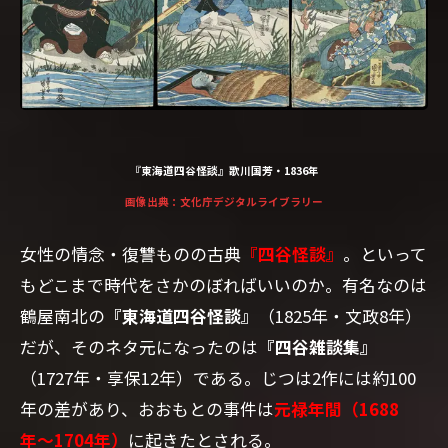
『東海道四谷怪談』歌川国芳・1836年
画像出典：文化庁デジタルライブラリー
女性の情念・復讐ものの古典
『四谷怪談』
。といって
もどこまで時代をさかのぼればいいのか。有名なのは
鶴屋南北の
『東海道四谷怪談』
（1825年・文政8年）
だが、そのネタ元になったのは
『四谷雑談集』
（1727年・享保12年）である。じつは2作には約100
年の差があり、おおもとの事件は
元禄年間（1688
年〜1704年）
に起きたとされる。