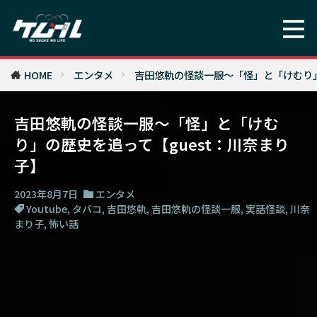
HOME
エンタメ
吉田悠軌の怪談一服～「怪」と「けむり」
吉田悠軌の怪談一服～「怪」と「けむ
り」の歴史を追って【guest：川奈まり
子】
2023年8月7日
エンタメ
Youtube
,
タバコ
,
吉田悠軌
,
吉田悠軌の怪談一服
,
実話怪談
,
川奈
まり子
,
怖い話