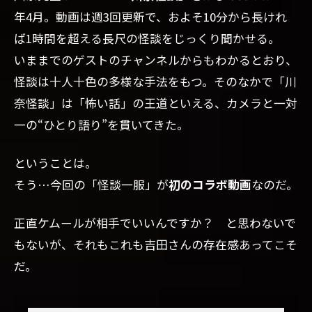
せる
年4月。動画は週3回更新で、およそ10分から長けれ
4
ば1時間を超える長尺の怪談をじっくり聞かせる。
■「お
いままでのゲストのチャンネルからもわかるとおり、
岩さ
ん」が
怪談は十人十色の多様な手法をもつ。そのなかで「川
いた時
奈怪談」は「怖い話」の王道といえる、カメラと一対
代のタ
バコ事
一の“ひとり語り”を貫いてきた。
情
ということは。
5
■
そう…今回の「怪談一服」が
初のコラボ動画
なのだ。
た
ば
正直ケムールが相手でいいんですか？ と思わないで
こ
商
もないが、それもこれも吉田さんの存在感あってこそ
人
だ。
と
い
う
謎