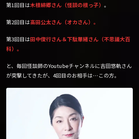
第1回目は
木根緋郷さん（怪談の根っ子）
。
第2回目は
高田公太さん（オカさん）。
第3回目は
田中俊行さん＆下駄華緒さん（不思議大百
科）。
と、毎回怪談師のYoutubeチャンネルに吉田悠軌さん
が突撃してきたが、4回目のお相手は…この方。