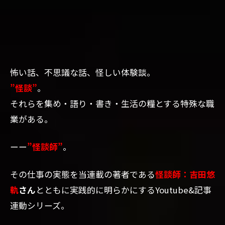
怖い話、不思議な話、怪しい体験談。
”怪談”
。
それらを集め・語り・書き・生活の糧とする特殊な職
業がある。
ーー
”怪談師”
。
その仕事の実態を当連載の著者である
怪談師：吉田悠
軌
さん
とともに実践的に明らかにするYoutube&記事
連動シリーズ。