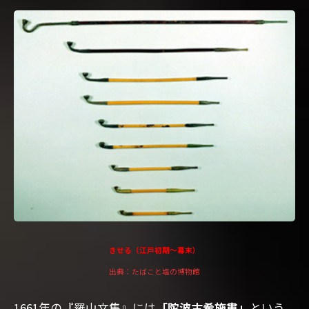
きせる（江戸初期～幕末）
出典：たばこと塩の博物館
1661年の『羅山文集』には
「陀波古希施婁」
という