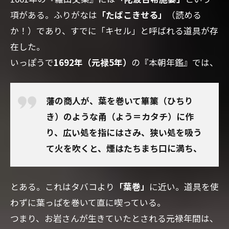
項がある。ふりがなは
「たばこきせる」
（読める
か！）であり、すでに「キセル」と呼ばれる道具が存
在した。
いっぽうで
1692年（元禄5年）
の『本朝年鑑』では、
藩の商人が、葉を巻いて篳篥（ひちり
き）のような甬（よう＝カタチ）に作
り、広い処を指にはさみ、狭い処を吸う
て火を吹くと、煙はたちまち口に満ち、
とある。これはタバコより
「葉巻」
に近い。道具を使
わずに葉っぱを巻いて直に喫っている。
つまり、お岩さんが生きていたとされる元禄年間は、