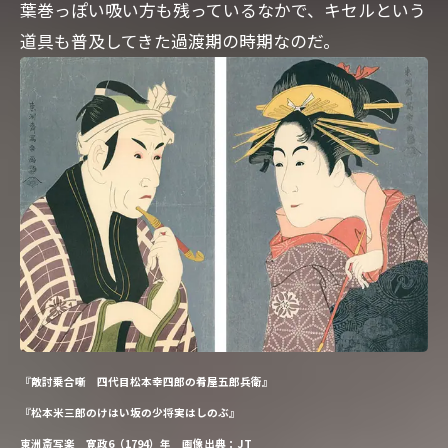
葉巻っぽい吸い方も残っているなかで、キセルという
道具も普及してきた過渡期の時期なのだ。
『敵討乗合噺 四代目松本幸四郎の肴屋五郎兵衛』
『松本米三郎のけはい坂の少将実はしのぶ』
東洲斎写楽 寛政6（1794）年 画像出典：JT