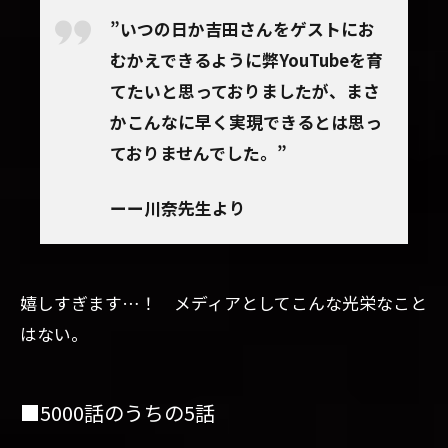
の
”いつの日か吉田さんをゲストにお
存
むかえできるように弊YouTubeを育
在
てたいと思っておりましたが、まさ
6
かこんなに早く実現できるとは思っ
■
出
ておりませんでした。”
演
者
プ
ーー川奈先生より
ロ
フ
ィ
ー
嬉しすぎ
ます…！ メディアとしてこんな光栄なこと
ル
はない。
7
■追
記：
■5000話のうちの5話
煙草
の煙