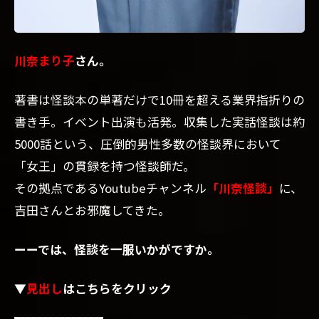
川奈まり子
さん。
著書は怪談本の単著だけで10冊を超える業界指折りの
書き手。イベント出演も活発。収集した実話怪談は約
5000話という、圧倒的男性多数の怪談界において
「女王」の貫録を持つ怪談師だ。
その拠点であるYoutubeチャンネル
「川奈怪談」
に、
吉田さんとお邪魔してきた。
ーーでは、怪談を一服いかがですか。
▼
見出し
はこちらをクリック