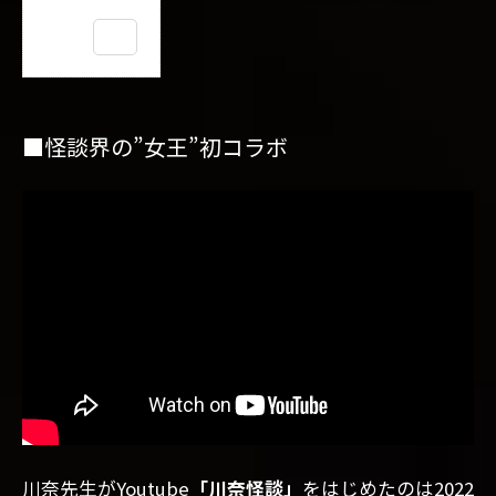
目次
1
■怪
談界
■怪談界の”女王”初コラボ
の”女
王”初
コラ
ボ
2
■5000
話のう
ちの5
話
3
■”四
谷怪
談”を
蘇ら
川奈先生がYoutube
「川奈怪談」
をはじめたのは2022