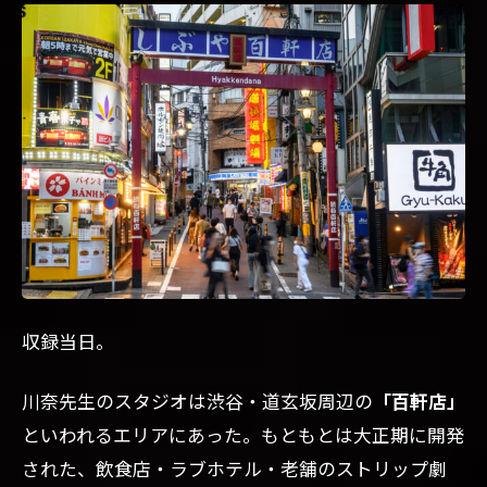
はな
ぜ
「紫
色」
なの
か
収録当日。
川奈先生のスタジオは渋谷・道玄坂周辺の
「百軒店」
といわれるエリアにあった。もともとは大正期に開発
された、飲食店・ラブホテル・老舗のストリップ劇