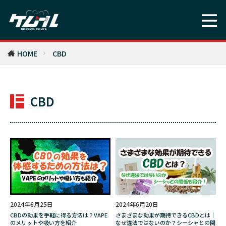
バレンタイン
バングラデシュ
バンコク
バンドじゃないもん!
バーナード嬢曰く。
パイプ
パキスタン
ビジネス
HOME
CBD
ビンテイジ
ビーニャ・ソルサル
ピアニッシモ
ピース
ピース・アロマ・ヴィンテージ
ファミコン
CBD
フィナンシェ
フィリップモリス
フィリポナ
フィルター
フィルムノワール
フィンランド
フェイクグリーン
フラワーオブライフ
フランス
フルメタルジャケット
フレンズ
フレーバー
ブラジル
ブランド
2024年6月25日
2024年6月20日
ブルゴーニュ
ブレンド
CBDの効果を手軽に得る方法は？VAPE
さまざまな効果が期待できるCBDとは｜
のメリットや吸い方を紹介
なぜ違法ではないのか？シーシャとの関