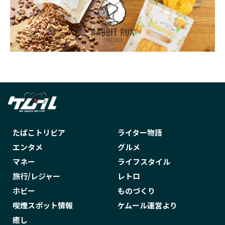
今日のほごにゃんこ
今日のほごにゃんこ あふたぁ
今日のほごにゃんこあふたぁ
仕事に疲れた
付け方
会津木綿
伝説の92
住宅ローン
佐々木 怜央
佐々木亮介
佐々木愛実
佐藤タイジ
体験記
作家
使い捨て
使い方
使用方法
保管
たばこトリビア
ライター物語
保管方法
保証
保護猫
値上げ
エンタメ
グルメ
値段
健康
健康増進法
充電
マネー
ライフスタイル
全種類
分析
切り絵
初心者
旅行/レジャー
レトロ
刺繍
副流煙
加湿
加熱式たばこ
ホビー
ものづくり
加熱式タバコ
北嶋勇佑
北海道
喫煙スポット情報
ケムール運営より
午堂登紀雄
南木義隆
占い
危険性
癒し