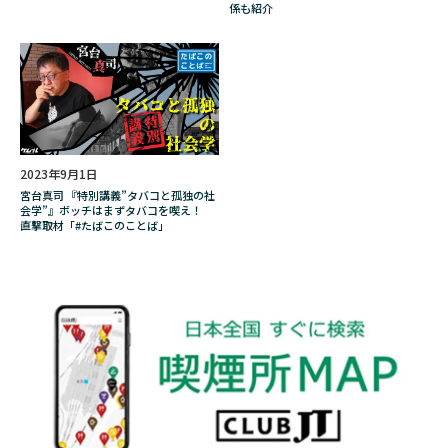
ブロークン・アロー
プレゼント
係も紹介
プロジェクトK
プロレス
ベイプ
ベトナム
ベルギー
ペインター
ホスト
ホープ
ボランティア
ボリビア
ボールパークでつかまえて！
2023年9月1日
ポイント
ポイ捨て
ポーカー
宮台真司 『特別講義”タバコと孤独の社
マイメロディ
マグまぐ
マニア
会学”』ボッチはまずタバコを喫え！
直撃取材「#たばこのことば」
マネジメント
マルボロ
マレーナ
マンガ
マールボロ
ミヤ
ムーミン
メシャムパイプ
メダリスト
メビウス
メリット
メンソール
メーカー
モロッコ
ヤサシイワタシ
ヤニカス
ヤニクラ
ユカイ工学株式会社
ユーザー