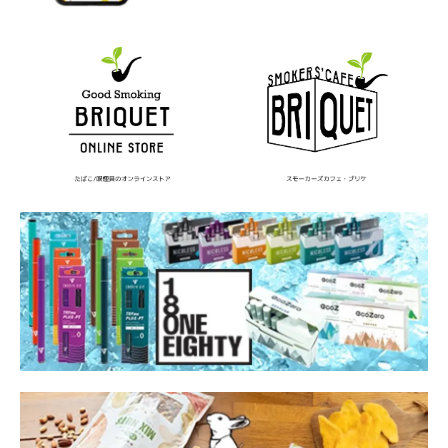
ヨルムンガンド
ライギョ
ライター
ライターケース
ライターホルダー
ラオス
ラッキーストライク
ランキング
ランバリオン
ラーメン
リキッド
リトルシガー
リボルバー・ヘッド
レトロゲーム
ロゴ
ロシア
ロリータ
ロンドン
ロードオブザリング
ロードランナー
ローラー
ワイヤー
ワイン
ワインフィッター
一覧
一軒め酒場
三宅伸治
上野
下村史
不思議大百科
中居 瑞菜子
中山ゆき
中野
丸山ゴンザレス
乃木坂46
久津真実
九龍ジェネリックロマンス
予防
五十嵐大介
交通法規研究会
今勝ち