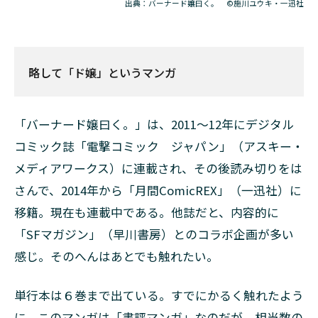
出典：バーナード嬢曰く。 ©施川ユウキ・一迅社
略して「ド嬢」というマンガ
「バーナード嬢曰く。」は、2011～12年にデジタル
コミック誌「電撃コミック ジャパン」（アスキー・
メディアワークス）に連載され、その後読み切りをは
さんで、2014年から「月間ComicREX」（一迅社）に
移籍。現在も連載中である。他誌だと、内容的に
「SFマガジン」（早川書房）とのコラボ企画が多い
感じ。そのへんはあとでも触れたい。
単行本は６巻まで出ている。すでにかるく触れたよう
に、このマンガは「書評マンガ」なのだが、相当数の