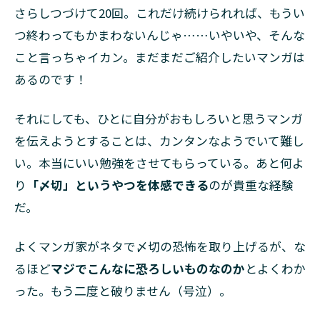
な
さらしつづけて20回。これだけ続けられれば、もうい
パ
つ終わってもかまわないんじゃ……いやいや、そんな
ロ
デ
こと言っちゃイカン。まだまだご紹介したいマンガは
ィ
あるのです！
マ
ン
ガ
それにしても、ひとに自分がおもしろいと思うマンガ
を伝えようとすることは、カンタンなようでいて難し
3
略し
い。本当にいい勉強をさせてもらっている。あと何よ
て
り
「〆切」というやつを体感できる
のが貴重な経験
「ド
嬢」
だ。
とい
うマ
よくマンガ家がネタで〆切の恐怖を取り上げるが、な
ンガ
るほど
マジでこんなに恐ろしいものなのか
とよくわか
4
った。もう二度と破りません（号泣）。
ル
ー
テ