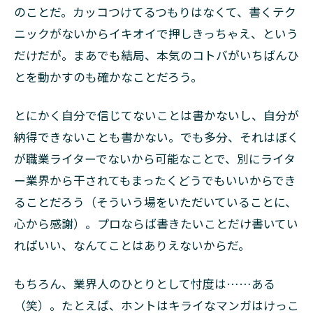
とに
のことだ。カッコつけてるつもりはなくて、書くテク
思っ
ニックがないからイキオイで押しきっちゃえ、という
て
る？
だけだが。まあでも結局、本気のコトバがいちばんひ
7
とを動かすのも確かなことだろう。
し
か
とにかく自分で信じてないことは書かないし、自分が
し
て
納得できないことも書かない。でも多分、それはぼく
そ
が職業ライターでないから可能なことで、別にライタ
の
ー業界から干されてもまったくどうでもいいからでき
正
体
ることだろう（そういう場をいただいていることに、
は
心から感謝）。プロならば書きたいことだけ書いてい
SF
読
ればいい、なんてことはありえないからだ。
書
家
もちろん、業界人のひとりとして忖度は……ある
（笑）。たとえば、ホントはキライなマンガはけっこ