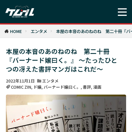
HOME
エンタメ
本屋の本音のあのねのね 第二十冊『バ
本屋の本音のあのねのね 第二十冊
『バーナード嬢曰く。』 ～たったひと
つの冴えた書評マンガはこれだ～
2022年11月1日
エンタメ
COMIC ZIN
,
ド嬢
,
バーナード嬢曰く。
,
書評
,
漫画