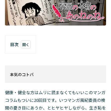
目次
1
本
気
の
コ
本気のコトバ
ト
バ
健康・健全な方はムリに読まなくてもいいこのマンガ
2
理
コラムもついに20回目です。いつマンガ風紀委員の検
想
閲の憂き目にあうか、とヒヤヒヤしながら、生き恥を
的