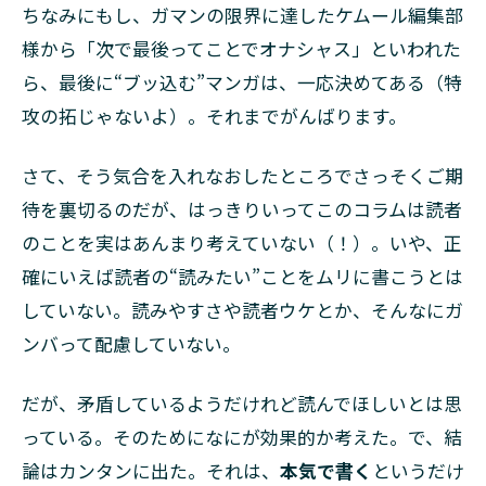
ちなみにもし、ガマンの限界に達したケムール編集部
ィ
ン
様から「次で最後ってことでオナシャス」といわれた
マ
ら、最後に“ブッ込む”マンガは、一応決めてある（特
ン
ガ
攻の拓じゃないよ）。それまでがんばります。
5
さて、そう気合を入れなおしたところでさっそくご期
バー
ナー
待を裏切るのだが、はっきりいってこのコラムは読者
ド・
のことを実はあんまり考えていない（！）。いや、正
ショ
ー、
確にいえば読者の“読みたい”ことをムリに書こうとは
関係
していない。読みやすさや読者ウケとか、そんなにガ
ない
ンバって配慮していない。
6
おも
だが、矛盾しているようだけれど読んでほしいとは思
しろ
いっ
っている。そのためになにが効果的か考えた。で、結
て、
論はカンタンに出た。それは、
本気で書く
というだけ
ほん