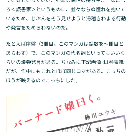
ろ＜読書家＞というものに、並々ならぬ憧れを抱いて
いるため、じぶんをそう見せようと滑稽きわまる行動
や発言をためらわないのだ。
たとえば序盤（3冊目。このマンガは話数を～冊目と
あらわす）で、このマンガの代名詞といってもいいく
らいの爆弾発言がある。ちなみに下記画像は1巻表紙
だが、作中にもこれとほぼ同じコマがある。こっちの
ほうが映えるのでこっちにした。