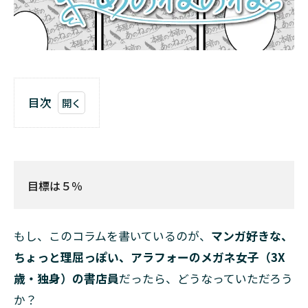
目次
1
目標
は
５％
目標は５％
2
マン
ガ生
もし、このコラムを書いているのが、
マンガ好きな、
ま
れ・
ちょっと理屈っぽい、アラフォーのメガネ女子（3X
マン
歳・独身）の書店員
だったら、どうなっていただろう
ガ育
ち
か？