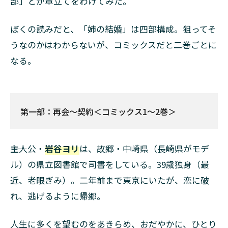
部」とか章立てをわけてみた。
ぼくの読みだと、「姉の結婚」は四部構成。狙ってそ
うなのかはわからないが、コミックスだと二巻ごとに
なる。
第一部：再会～契約＜コミックス1～2巻＞
――主人公・
岩谷ヨリ
は、故郷・中崎県（長崎県がモデ
ル）の県立図書館で司書をしている。39歳独身（最
近、老眼ぎみ）。二年前まで東京にいたが、恋に破
れ、逃げるように帰郷。
人生に多くを望むのをあきらめ、おだやかに、ひとり