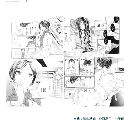
出典：姉の結婚 ©西炯子・小学館