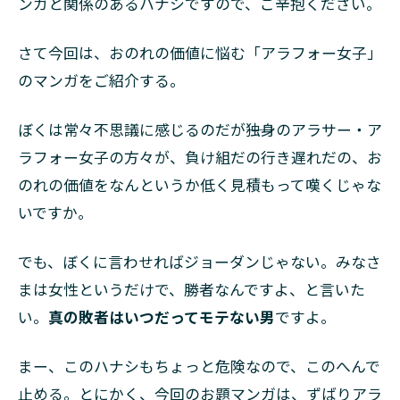
ンガと関係のあるハナシですので、ご辛抱ください。
巻＞
7
さて今回は、おのれの価値に悩む「アラフォー女子」
第三
のマンガをご紹介する。
部：
孤独
～呪
ぼくは常々不思議に感じるのだが――独身のアラサー・ア
縛＜
ラフォー女子の方々が、負け組だの行き遅れだの、お
コミ
のれの価値をなんというか低く見積もって嘆くじゃな
ック
ス5
いですか。
～6
巻＞
でも、ぼくに言わせればジョーダンじゃない。みなさ
8
まは女性というだけで、勝者なんですよ、と言いた
第四
部：
い。
真の敗者はいつだってモテない男
ですよ。
彷徨
～成
まー、このハナシもちょっと危険なので、このへんで
就＜
コミ
止める。とにかく、今回のお題マンガは、ずばりアラ