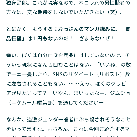
5
独身野郎。これが現実なので、本コラムの男性読者の
第一
方々は、変な期待をしないでいただきたい（笑）。
部：
再会
とにかく、ようするに
～契
おっさんのマンガ読みに、「商
約＜
品価値」は１円もない
のだ！ ざまあないぜ！
コミ
ック
ス1
幸い、ぼくは自分自身を商品にはしていないので、そ
～2
ういう現状になんら凹むことはない。「いいね」の数
巻＞
で一喜一憂したり、SNSのリツイート（リポスト）数
6
に左右されることもない。……えっ、ぼくのグラビ
第二
部：
アが見たいって？ いやん、まいったなー、ジムショ
選択
（＝ケムール編集部）を通してくださいー
～破
綻＜
コミ
なんか、過激ジェンダー論者にぶち殺されそうなこと
ック
をいってますな。もちろん、これは今回ご紹介するマ
ス3
～4