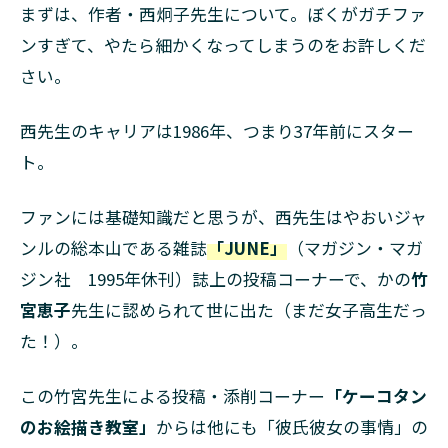
まずは、作者・西炯子先生について。ぼくがガチファ
ンすぎて、やたら細かくなってしまうのをお許しくだ
さい。
西先生のキャリアは1986年、つまり37年前にスター
ト。
ファンには基礎知識だと思うが、西先生はやおいジャ
ンルの総本山である雑誌
「JUNE」
（マガジン・マガ
ジン社 1995年休刊）誌上の投稿コーナーで、かの
竹
宮恵子
先生に認められて世に出た（まだ女子高生だっ
た！）。
この竹宮先生による投稿・添削コーナー
「ケーコタン
のお絵描き教室」
からは他にも「彼氏彼女の事情」の