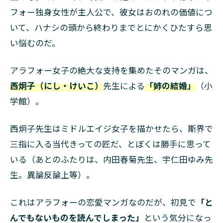
ック
フォー独身女性が主人公で、彼女はおのれの価値につ
ス7
～8
いて、ハナシの頭から終わりまでとにかくひたすら思
巻＞
い悩むのだ。
9
誰が
アラフォー女子の絶大な支持を集めたそのマンガは、
言っ
西炯子（にし・けいこ）
先生による
「姉の結婚」
（小
た
か、
学館）。
この
タイ
トル
西炯子先生はミドルエイジ女子を描かせたら、斯界で
三指に入る当代きっての匠だ、とぼくは勝手に思って
10
さい
いる（あとのふたりは、内田春菊先生、宇仁田ゆみ先
ごに
生。異論反論上等）。
これはアラフォーの恋愛マンガなのだが、初見で
「と
んでもないものを読んでしまった」
という気分になっ