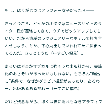
3
もし、ぼくがじつはアラフォー女子だったら――
オト
ナの
読
きっと今ごろ、どっかのオタク系ニュースサイトのラ
む“少
女”マ
イター氏が連絡してきて、ウチでピックアップしても
ンガ
いい、だから湾岸のラグジュアリーなホテルで打ち合
4
わせしよう、とか、下心丸出しでいわれてたに決まっ
四
てるんだ、きっとそうだ（←すごい偏見）。
部
構
成
あるいは――どこかサブカルに強そうな出版社から、書籍
で
化のおさそいがあったかもしれない。もちろん“顔出
み
る
し”条件で。なぜかグラビア撮影があったり。あるわ
あ
ー、出版あるあるだわー（←すごい偏見）
ら
す
じ
だけど残念ながら、ぼくは世に隠れもなきアラフィフ