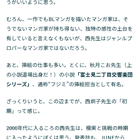
うがいいように思う。
むろん、一作でもBLマンガを描いたマンガ家は、そ
うでないマンガ家が持ち得ない、独特の感性の土台を
有していると言えなくもないが、西先生はジャンルプ
ロパーなマンガ家ではないだろう。
あと、挿絵の仕事も多い。とくに、秋月こお先生（上
の小説道場出身だ！）の小説
「富士見二丁目交響楽団
シリーズ」
、通称“フジミ”の挿絵担当として有名。
ざっくりいうと、この辺までが、西炯子先生の「初
期」って感じ。
――2000年代に入るころの西先生は、模索と挑戦の時期
に入ったようにぼくは思う。発表誌も、JUNEから