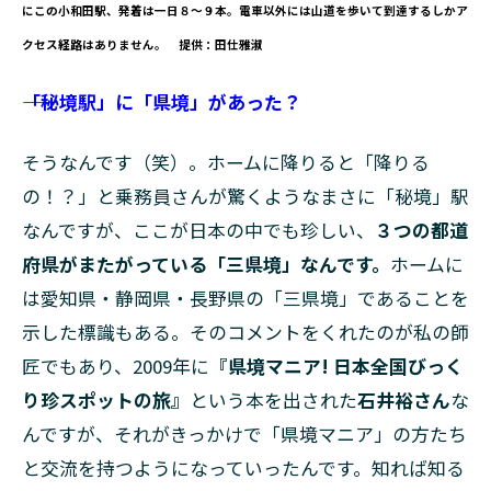
にこの小和田駅、発着は一日８〜９本。電車以外には山道を歩いて到達するしかア
クセス経路はありません。 提供：田仕雅淑
――「秘境駅」に「県境」があった？
そうなんです（笑）。ホームに降りると「降りる
の！？」と乗務員さんが驚くようなまさに「秘境」駅
なんですが、ここが日本の中でも珍しい、
３つの都道
府県がまたがっている「三県境」なんです。
ホームに
は愛知県・静岡県・長野県の「三県境」であることを
示した標識もある。そのコメントをくれたのが私の師
匠でもあり、2009年に
『県境マニア! 日本全国びっく
り珍スポットの旅』
という本を出された
石井裕さん
な
んですが、それがきっかけで「県境マニア」の方たち
と交流を持つようになっていったんです。知れば知る