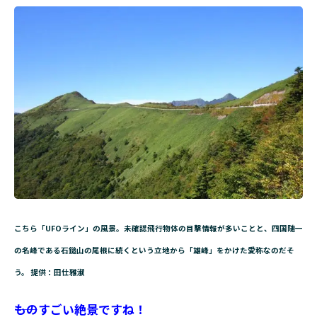
こちら「UFOライン」の風景。未確認飛行物体の目撃情報が多いことと、四国随一
の名峰である石鎚山の尾根に続くという立地から「雄峰」をかけた愛称なのだそ
う。 提供：田仕雅淑
――ものすごい絶景ですね！