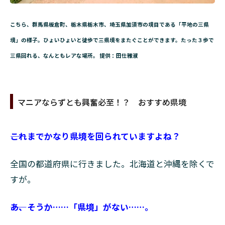
こちら、群馬県板倉町、栃木県栃木市、埼玉県加須市の境目である「平地の三県
境」の様子。ひょいひょいと徒歩で三県境をまたぐことができます。たった３歩で
三県回れる、なんともレアな場所。 提供：田仕雅淑
マニアならずとも興奮必至！？ おすすめ県境
――これまでかなり県境を回られていますよね？
全国の都道府県に行きました。北海道と沖縄を除くで
すが。
――あ、そうか……「県境」がない……。