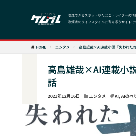
HOME
エンタメ
高島雄哉×AI連載小説『失われた
高島雄哉×AI連載小
話
2021年12月16日
エンタメ
AI
,
AIのべ