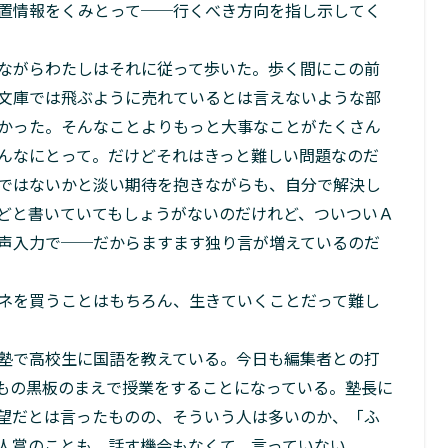
置情報をくみとって──行くべき方向を指し示してく
ながらわたしはそれに従って歩いた。歩く間にこの前
文庫では飛ぶように売れているとは言えないような部
かった。そんなことよりもっと大事なことがたくさん
んなにとって。だけどそれはきっと難しい問題なのだ
ではないかと淡い期待を抱きながらも、自分で解決し
どと書いていてもしょうがないのだけれど、ついついＡ
声入力で──だからますます独り言が増えているのだ
ネを買うことはもちろん、生きていくことだって難し
塾で高校生に国語を教えている。今日も編集者との打
もの黒板のまえで授業をすることになっている。塾長に
望だとは言ったものの、そういう人は多いのか、「ふ
人賞のことも、話す機会もなくて、言っていない。