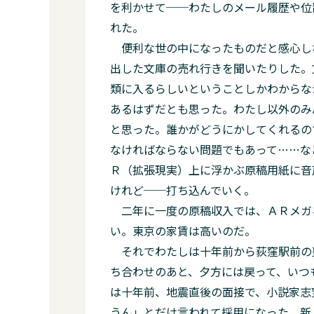
を利かせて──わたしのメール履歴や位
れた。
便利な世の中になったものだと感心し
出した文庫の売れ行きを聞いたりした。
類に入るらしいということしかわからな
あるはずだとも思った。わたし以外のみ
と思った。誰かがどうにかしてくれるの
なければならない問題でもあって……な
Ｒ（拡張現実）上に浮かぶ原稿用紙に音
けれど──打ち込んでいく。
二年に一度の原稿収入では、ＡＲメガ
い。東京の家賃は高いのだ。
それでわたしは十年前から荻窪駅前の
ち合わせのあと、夕方には戻って、いつ
は十年前、地震直後の面接で、小説家志
うん」とだけ言われて採用になった。新