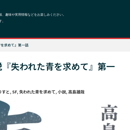
青を求めて』第一話
説『失われた青を求めて』第一
りすと
,
SF
,
失われた青を求めて
,
小説
,
高島雄哉