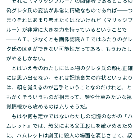
それに〈マリッジブルー〉の関係者であるところの
偽グレタ氏の変装が非常に精緻なものであれば──つ
まりそれはあまり考えたくはないけれど〈マリッジブ
ルー〉が非常に大きな力を持っているということで
──ＡＩ、少なくとも画像認識ＡＩではふたりのグレ
タ氏の区別ができない可能性だってある。もうわたし
がやるしかない。
とはいえ今のわたしには本物のグレタ氏の顔も正確
には思い出せない。それは記憶喪失の症状というより
は、顔を覚えるのが苦手ということなのだけれど、と
もかくそういうものが相まって、顔や仕草みたいな視
覚情報から攻めるのはムリそうだ。
もはや何も定かではないわたしの記憶のなかの『ハ
ムレット』では、叔父による父王殺しを確かめるため
に、ハムレットは劇団に殺人の場面を演じさせて、叔