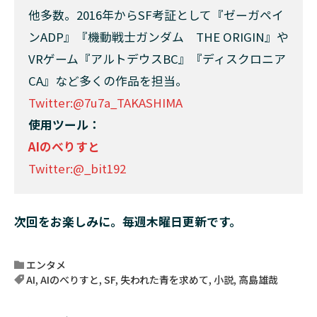
他多数。2016年からSF考証として『ゼーガペイ
ンADP』『機動戦士ガンダム THE ORIGIN』や
VRゲーム『アルトデウスBC』『ディスクロニア
CA』など多くの作品を担当。
Twitter:@7u7a_TAKASHIMA
使用ツール：
AIのべりすと
Twitter:@_bit192
次回をお楽しみに。毎週木曜日更新です。
エンタメ
AI
,
AIのべりすと
,
SF
,
失われた青を求めて
,
小説
,
高島雄哉