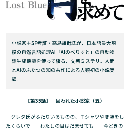
小説家＋SF考証・高島雄哉氏が、日本語最大規
模の自然言語処理AI「AIのべりすと」の自動物
語生成機能を使って綴る、文芸ミステリ。人間
とAIのふたつの知の共作による人類初の小説実
験。
【第35話】
囚われた小説家（五）
グレタ氏がふたりいるものの、Ｔシャツや変装をし
たくらいで──わたしの目はだませても──今どきの