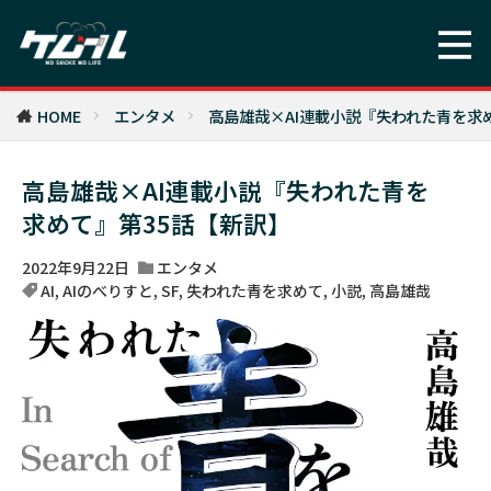
HOME
エンタメ
高島雄哉×AI連載小説『失われた青を求
高島雄哉×AI連載小説『失われた青を
求めて』第35話【新訳】
2022年9月22日
エンタメ
AI
,
AIのべりすと
,
SF
,
失われた青を求めて
,
小説
,
高島雄哉