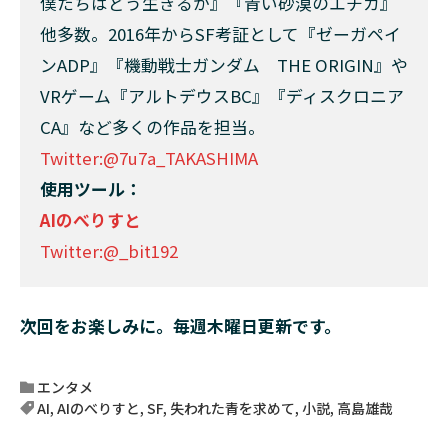
僕たちはどう生きるか』『青い砂漠のエチカ』
他多数。2016年からSF考証として『ゼーガペイ
ンADP』『機動戦士ガンダム THE ORIGIN』や
VRゲーム『アルトデウスBC』『ディスクロニア
CA』など多くの作品を担当。
Twitter:@7u7a_TAKASHIMA
使用ツール：
AIのべりすと
Twitter:@_bit192
次回をお楽しみに。毎週木曜日更新です。
エンタメ
AI
,
AIのべりすと
,
SF
,
失われた青を求めて
,
小説
,
高島雄哉