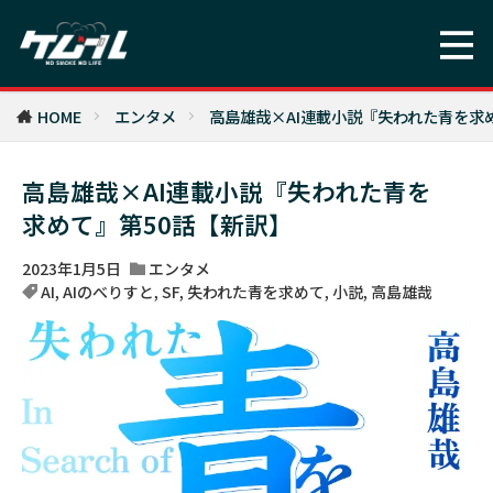
HOME
エンタメ
高島雄哉×AI連載小説『失われた青を求
高島雄哉×AI連載小説『失われた青を
求めて』第50話【新訳】
2023年1月5日
エンタメ
AI
,
AIのべりすと
,
SF
,
失われた青を求めて
,
小説
,
高島雄哉