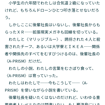
小学生の六年間でわたしは合気道２級になっていた
けれど、もちろんドローンひとつ叩き落とせないだろ
う。
しかしここに後輩社長はいないし、後輩社長からも
らったＸＲ──拡張現実メガネも回線を切っている。
わたしと〈マリッジブルー〉、誘拐された４人と殺
害されたチーフ、あるいは大学寮とＩＫＥＡ──関係
者や関係先のすべてをむすびつけるのは、後輩社長の
〈A-PRISM〉だけだ。
わたしの小説、わたしの言葉をむさぼり食って、
〈A-PRISM〉は育っていった。
わたしはわたしで──今もこうして──〈A-
PRISM〉を使いながら小説を書いている。
後輩社長を疑いたくはないのだけれど、いわゆる重
要参考人レベルなのは間違いない。もし巌流島にいる