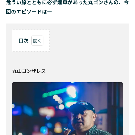
危うい旅とともに必ず煙草があった丸ゴンさんの、今
回のエピソードは―
目次
1
丸
山
ゴ
丸山ゴンザレス
ン
ザ
レ
ス
2
空
の
上
で