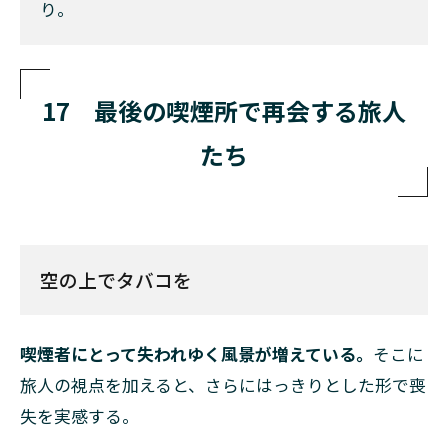
り。
の
再
会
5
17 最後の喫煙所で再会する旅人
灰
皿
たち
が
な
い
空
港
で
空の上でタバコを
6
”CUBE”の
中で見え
喫煙者にとって失われゆく風景が増えている。
そこに
た風景
旅人の視点を加えると、さらにはっきりとした形で喪
失を実感する。