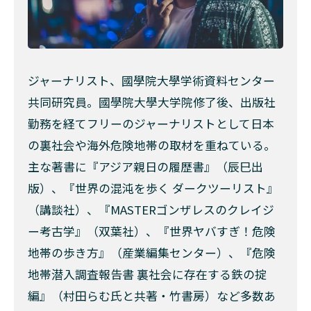
タ
バ
コ
を
3
ジャーナリスト、國學院大學学術資料センター
愛
共同研究員。國學院大學大学院修了後、出版社
煙
家
勤務を経てフリーのジャーナリストとして日本
の
の裏社会や海外危険地帯の取材を重ねている。
旅
立
主な著書に『アジア親日の履歴書』（辰巳出
ち
版）、『世界の混沌を歩く ダークツーリスト』
の
作
（講談社）、『MASTERゴンザレスのクレイジ
法
ー考古学』（双葉社）、『世界ヤバすぎ！危険
4
地帯の歩き方』（産業編集センター）、『危険
喫
地帯潜入調査報告書 裏社会に存在する鉄の掟
煙
所
編』（村田らむ氏と共著・竹書房）など多数あ
で