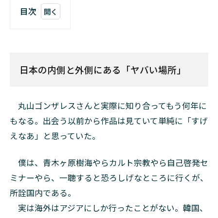
目次
1
日本
の内
側と
日本の内側と外側にある「ヤバい場所」
外側
にあ
る
「ヤ
丸山ゴンザレスさんと実際に知り合ってもう何年に
バい
場
もなる。出会う以前から作品は見ていて単純に「すげ
所」
えなあ」と思っていた。
2
煙
僕は、青木ヶ原樹海やらカルト宗教やら自己啓発セ
草
ミナーやら、一聴すると恐ろしげなところに行くが、
が
吸
所詮国内である。
え
実は海外はアジアにしか行ったことがない。韓国、
る