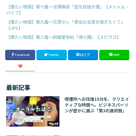
【煙たい物語】第十篇～池澤春菜「空を目指す煙」【メシャム・
パイプ】
【煙たい物語】第九篇～花草セレ「貴女の言葉を嗅ぎたくて」
【JPS】
【煙たい物語】第八篇～斜線堂有紀「導火譚」【メビウス】
最新記事
喫煙所への往復15分を、クリエイ
ティブな時間へ。ビジネスパーソ
ンが密かに選ぶ「第3の選択肢」