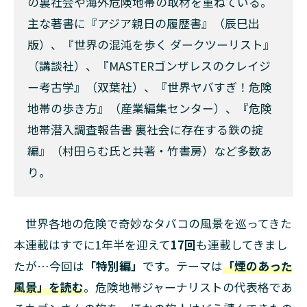
の裏社会や海外危険地帯の取材を重ねている。
主な著書に『アジア親日の履歴書』（辰巳出
版）、『世界の混沌を歩く ダークツーリスト』
（講談社）、『MASTERゴンザレスのクレイジ
ー考古学』（双葉社）、『世界ヤバすぎ！危険
地帯の歩き方』（産業編集センター）、『危険
地帯潜入調査報告書 裏社会に存在する鉄の掟
編』（村田らむ氏と共著・竹書房）など多数あ
り。
世界各地の危険で奇妙なタバコの風景を巡ってきた
本連載はすでに1年半を迎えて
17回
も連載してきまし
たが…今回は
「特別編」
です。テーマは
「煙のあった
風景」を読む
。危険地帯ジャーナリストの代表格であ