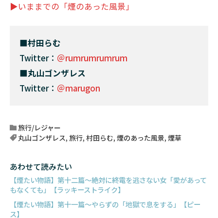
▶いままでの「煙のあった風景」
■
村田らむ
Twitter：
＠rumrumrumrum
■
丸山ゴンザレス
Twitter：
＠marugon
旅行/レジャー
丸山ゴンザレス
,
旅行
,
村田らむ
,
煙のあった風景
,
煙草
あわせて読みたい
【煙たい物語】第十二篇～絶対に終電を逃さない女「愛があって
もなくても」【ラッキーストライク】
【煙たい物語】第十一篇～やらずの「地獄で息をする」【ピー
ス】