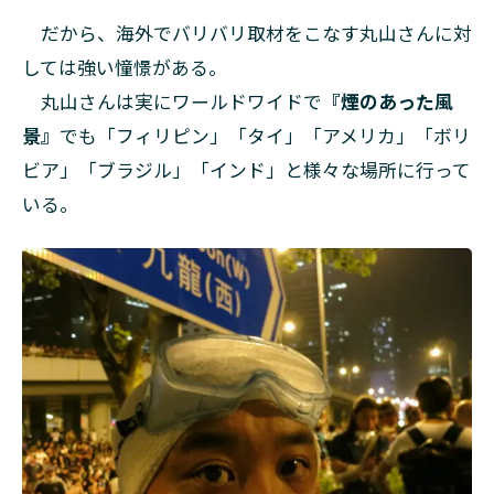
な
だから、海外でバリバリ取材をこなす丸山さんに対
い
世
しては強い憧憬がある。
界
丸山さんは実にワールドワイドで
『煙のあった風
景』
でも「フィリピン」「タイ」「アメリカ」「ボリ
ビア」「ブラジル」「インド」と様々な場所に行って
いる。