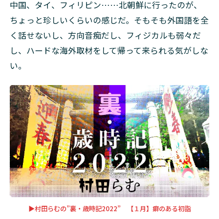
喫
中国、タイ、フィリピン……北朝鮮に行ったのが、
茶
ちょっと珍しいくらいの感じだ。そもそも外国語を全
店
で
く話せないし、方向音痴だし、フィジカルも弱々だ
し、ハードな海外取材をして帰って来られる気がしな
3
丸
い。
山
ゴ
ン
ザ
レ
ス
と
の
旅
4
人
間
が
▶村田らむの”裏・歳時記2022” 【１月】癖のある初詣
い