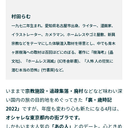
村田らむ
一九七二年生まれ。愛知県名古屋市出身。ライター、漫画家、
イラストレーター、カメラマン。ホームレスやゴミ屋敷、新興
宗教などをテーマにした体験潜入取材を得意とし、中でも青木
ヶ原樹海への取材は百回ほどにのぼる。著作に『樹海考』(晶
文社)、『ホームレス消滅』(幻冬舎新書)、『人怖 人の狂気に
潜む本当の恐怖』(竹書房)など。
いままで
宗教施設・過疎集落・廃村
などなど味わい深
い国内の旅の目的地をめぐってきた
「裏・歳時記
2022」
ですが、年度も変わり心も新たになる4月は、
オシャレな東京都内の街ブラです。
しかもいま大人気の
「あの人」
とのデート。心ときめ