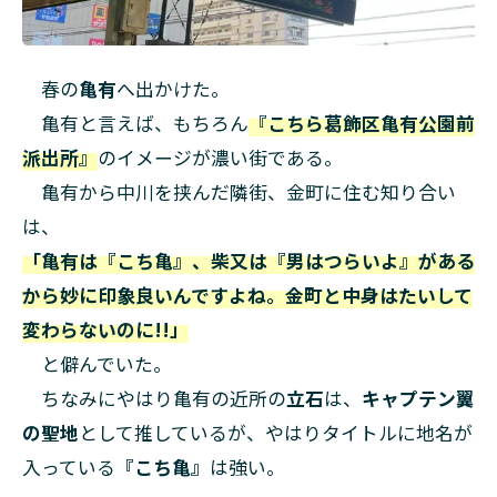
春の
亀有
へ出かけた。
亀有と言えば、もちろん
『こちら葛飾区亀有公園前
派出所』
のイメージが濃い街である。
亀有から中川を挟んだ隣街、金町に住む知り合い
は、
「亀有は『こち亀』、柴又は『男はつらいよ』がある
から妙に印象良いんですよね。金町と中身はたいして
変わらないのに!!」
と僻んでいた。
ちなみにやはり亀有の近所の
立石
は、
キャプテン翼
の聖地
として推しているが、やはりタイトルに地名が
入っている
『こち亀』
は強い。