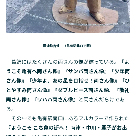
両津勘吉像 （亀有駅北口正面）
葛飾にはたくさんの両さんの像が建っている。
『よ
うこそ亀有へ両さん像』『サンバ両さん像』『少年両
さん像』『少年よ、あの星を目指せ！両さん像』『ひ
とやすみ両さん像』『ダブルピース両さん像』『敬礼
両さん像』『ワハハ両さん像』
と両さんだらけであ
る。
その中でも亀有駅南口にあるフルカラーで作られた
『ようこそ こち亀の街へ！ 両津・中川・麗子がお出