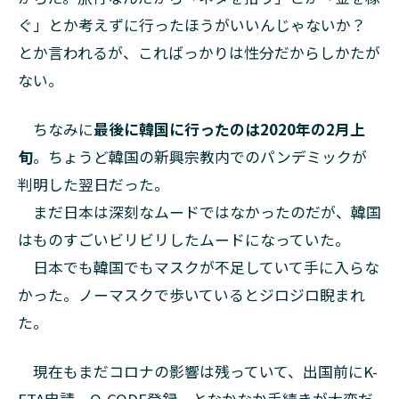
市
ぐ」とか考えずに行ったほうがいいんじゃないか？
場」
とか言われるが、こればっかりは性分だからしかたが
5
ない。
バラ
した
てを
ちなみに
最後に韓国に行ったのは2020年の2月上
食お
旬
。ちょうど韓国の新興宗教内でのパンデミックが
う！
判明した翌日だった。
6
文・村田らむ
まだ日本は深刻なムードではなかったのだが、韓国
Twitter：
@rumrumrumrum
はものすごいビリビリしたムードになっていた。
日本でも韓国でもマスクが不足していて手に入らな
かった。ノーマスクで歩いているとジロジロ睨まれ
た。
現在もまだコロナの影響は残っていて、出国前にK-