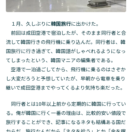
戻
し
は
じ
１月、久しぶりに
韓国旅行
に出かけた。
め
前回は成田空港で宿泊したが、そのまま同行者と合
た
韓
流して韓国行きの飛行機に乗り込んだ。同行者は、韓
国
国旅行に行き過ぎて、韓国語がしゃべれるようになっ
で
てしまったという、韓国マニアの編集者である。
3
●●
空港で一泊過ごしてから、飛行機に乗るのはさぞか
の匂
し大変だろうと予想していたが、早朝から電車を乗り
いの
継いで成田空港までやってくるより気持ち楽だった。
記憶
4
同行者とは10年以上前から定期的に韓国に行ってい
肉の
迷宮
る。俺が韓国に行く一番の理由は、比較的安い値段で
「馬
旅行することができ、記事になるネタも結構ある国だ
場畜
産物
からだ。旅行なんだから「ネタを拾う」とか「金を稼