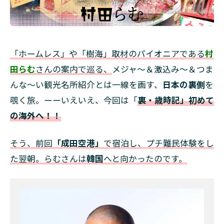
「ホームレス」や「樹海」取材のパイオニアである
村
田らむ
さんの案内で巡る、
メジャ～＆激込み～＆つま
んな～い観光名所紹介とは一線を画す、
日本の裏側
を
覗く旅。ーーいえいえ、今回は「
裏・歳時記」初めて
の海外へ！！
そう、前回
「成田空港」
で宿泊し、プチ難民体験をし
た翌朝。らむさんは
韓国
へと向かったのです。