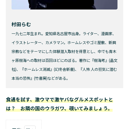
村田らむ
一九七二年生まれ。愛知県名古屋市出身。ライター、漫画家、
イラストレーター、カメラマン。ホームレスやゴミ屋敷、新興
宗教などをテーマにした体験潜入取材を得意とし、中でも青木
ヶ原樹海への取材は百回ほどにのぼる。著作に『樹海考』(晶文
社)、『ホームレス消滅』(幻冬舎新書)、『人怖 人の狂気に潜む
本当の恐怖』(竹書房)などがある。
食通を試す、激ウマで激ヤバなグルメスポットと
は？ お隣の国のウラガワ、覗いてみましょう。