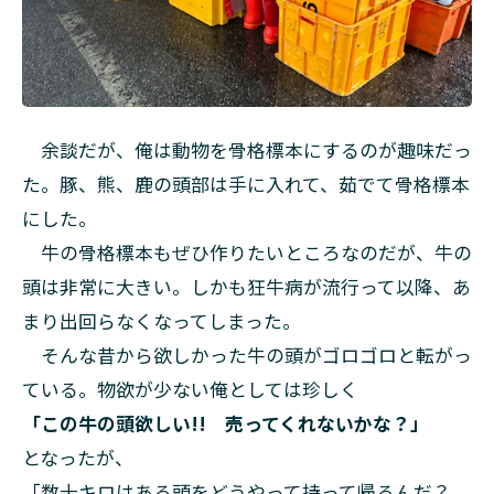
余談だが、俺は動物を骨格標本にするのが趣味だっ
た。豚、熊、鹿の頭部は手に入れて、茹でて骨格標本
にした。
牛の骨格標本もぜひ作りたいところなのだが、牛の
頭は非常に大きい。しかも狂牛病が流行って以降、あ
まり出回らなくなってしまった。
そんな昔から欲しかった牛の頭がゴロゴロと転がっ
ている。物欲が少ない俺としては珍しく
「この牛の頭欲しい!! 売ってくれないかな？」
となったが、
「数十キロはある頭をどうやって持って帰るんだ？