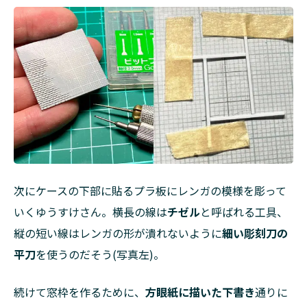
作
品
イ
メ
ー
ジ
と、
制
作
し
て
み
た
感
次にケースの下部に貼るプラ板にレンガの模様を彫って
想
いくゆうすけさん。横長の線は
チゼル
と呼ばれる工具、
4
縦の短い線はレンガの形が潰れないように
細い彫刻刀の
ジオ
平刀
を使うのだそう(写真左)。
ラマ
のラ
イタ
続けて窓枠を作るために、
方眼紙に描いた下書き
通りに
ーを