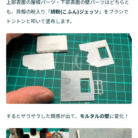
ル
上部表面の屋根パーツ・下部表面の壁パーツはどちらと
も、貝殻の粉入り「
胡粉(こふん)ジェッソ
」をブラシで
トントンと叩いて塗布します。
するとザラザラした質感が出て、
モルタルの壁
に変化！