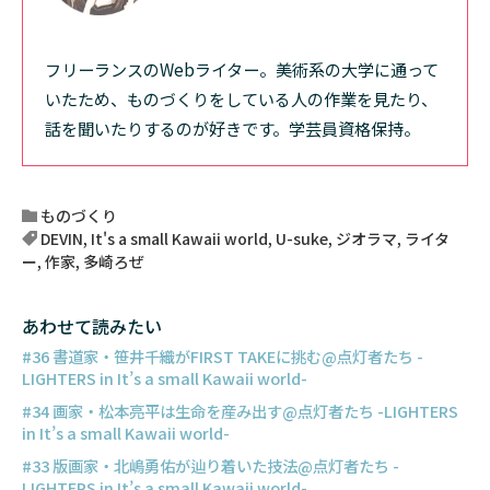
フリーランスのWebライター。美術系の大学に通って
いたため、ものづくりをしている人の作業を見たり、
話を聞いたりするのが好きです。学芸員資格保持。
ものづくり
DEVIN
,
It's a small Kawaii world
,
U-suke
,
ジオラマ
,
ライタ
ー
,
作家
,
多崎ろぜ
あわせて読みたい
#36 書道家・笹井千織がFIRST TAKEに挑む@点灯者たち -
LIGHTERS in It’s a small Kawaii world-
#34 画家・松本亮平は生命を産み出す@点灯者たち -LIGHTERS
in It’s a small Kawaii world-
#33 版画家・北嶋勇佑が辿り着いた技法@点灯者たち -
LIGHTERS in It’s a small Kawaii world-