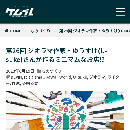
HOME
ものづくり
第26回 ジオラマ作家・ゆうすけ(U-su
第26回 ジオラマ作家・ゆうすけ(U-
suke)さんが作るミニマムなお店⁉︎
2023年6月19日
ものづくり
DEVIN
,
It's a small Kawaii world
,
U-suke
,
ジオラマ
,
ライタ
ー
,
作家
,
多崎ろぜ