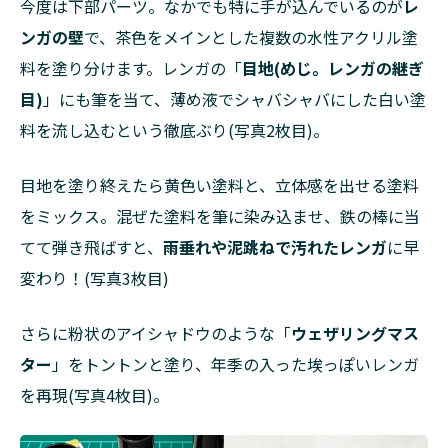
今度は下部パーツ。なかでも特に手が込んでいるのが
レ
ンガの壁
で、茶色をメインとした複数の水性アクリル塗
料を塗り分けます。レンガの「
目地(めじ。レンガの継ぎ
目)
」にも筆を当て、薄め液でシャバシャバにした白い塗
料を流し込むという徹底ぶり(写真2枚目)。
目地を塗り終えたら黄色い塗料と、立体感を出せる塗料
をミックス。混ぜた塗料を筆に染み込ませ、鉄の棒に当
てて弾き飛ばすと、
雨垂れや泥跳ねで汚れたレンガ
に早
変わり！(写真3枚目)
さらに粉状のアイシャドウのような「
ウェザリングマス
ター
」をトントンと塗り、年季の入った埃っぽいレンガ
を再現(写真4枚目)。