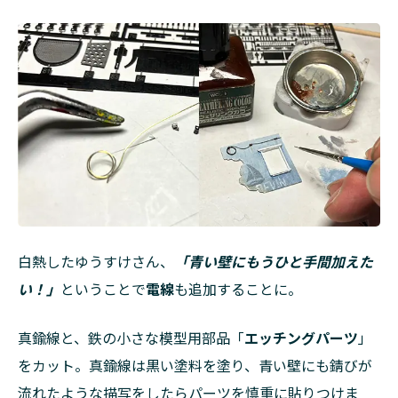
白熱したゆうすけさん、
「青い壁にもうひと手間加えた
い！」
ということで
電線
も追加することに。
真鍮線と、鉄の小さな模型用部品「
エッチングパーツ
」
をカット。真鍮線は黒い塗料を塗り、青い壁にも錆びが
流れたような描写をしたらパーツを慎重に貼りつけま