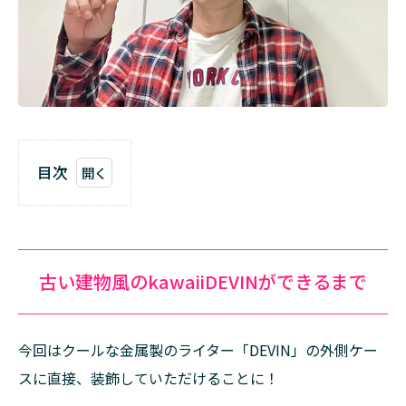
目次
1
古い建物
風の
kawaiiDEVIN
ができるまで
古い建物風のkawaiiDEVINができるまで
1.1
パー
ツ制
今回はクールな金属製のライター「DEVIN」の外側ケー
作か
ら目
スに直接、装飾していただけることに！
を凝