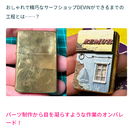
らす
おしゃれで精巧なサーフショップDEVINができるまでの
よう
な作
工程とは……？
業の
オン
パレ
ー
ド！
1.2
小人の
DIY！？
色から
汚れ・
錆びま
で忠実
に再現
2
パーツ制作から目を凝らすような作業のオンパレ
明
ード！
る
い