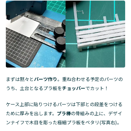
色
で、
覗
き
込
んで
楽
し
め
る
ジ
オ
ラ
まずは黙々と
パーツ作り
。重ね合わせる予定のパーツの
マ
うち、土台となるプラ板を
チョッパー
でカット！
を
作
り
ケース上部に貼りつけるパーツは下部との段差をつける
た
ために厚みを出します。
プラ棒
の骨組みの上に、デザイ
い
ンナイフで木目を彫った極細プラ板をペタリ(写真右)。
3