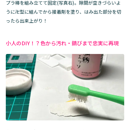
プラ棒を組み立てて固定(写真右)。隙間が空きづらいよ
抽選
で1
うに卍型に組んでから接着剤を塗り、はみ出た部分を切
名さ
ったら出来上がり！
まに
プレ
ゼン
ト！
小人のDIY！？色から汚れ・錆びまで忠実に再現
5
ゆ
う
す
け
さ
ん
の
プ
ロ
フ
ィ
ー