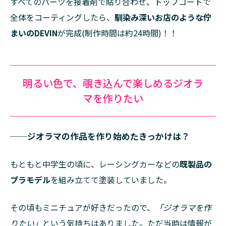
すべてのパーツを接着剤で貼り合わせ、トップコートで
全体をコーティングしたら、
馴染み深いお店のような佇
まいのDEVIN
が完成(制作時間は約24時間)！！
明るい色で、覗き込んで楽しめるジオラ
マを作りたい
──ジオラマの作品を作り始めたきっかけは？
もともと中学生の頃に、レーシングカーなどの
既製品の
プラモデル
を組み立てて塗装していました。
その頃もミニチュアが好きだったので、
「ジオラマを作
りたい」
という気持ちはありました。ただ当時は情報が