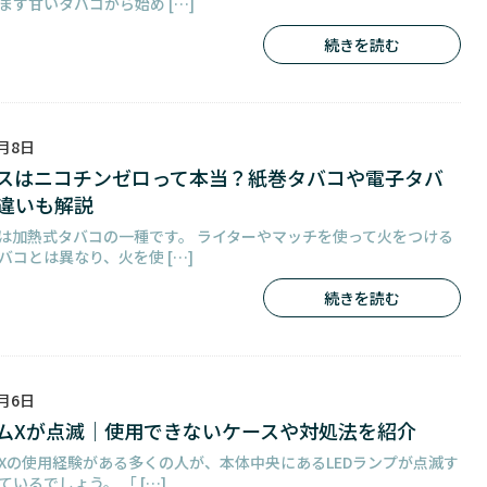
まず甘いタバコから始め […]
続きを読む
2月8日
スはニコチンゼロって本当？紙巻タバコや電子タバ
違いも解説
は加熱式タバコの一種です。 ライターやマッチを使って火をつける
バコとは異なり、火を使 […]
続きを読む
2月6日
ムXが点滅｜使用できないケースや対処法を紹介
Xの使用経験がある多くの人が、本体中央にあるLEDランプが点滅す
ているでしょう。 「 […]