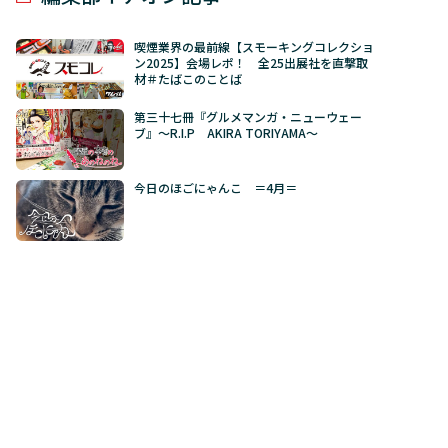
喫煙業界の最前線【スモーキングコレクショ
ン2025】会場レポ！ 全25出展社を直撃取
材＃たばこのことば
第三十七冊『グルメマンガ・ニューウェー
ブ』～R.I.P AKIRA TORIYAMA～
今日のほごにゃんこ ＝4月＝