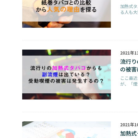
加熱式タ
る人も大
2021年1
流行り
の被害
ここ最近
が、「煙
2021年1
加熱式