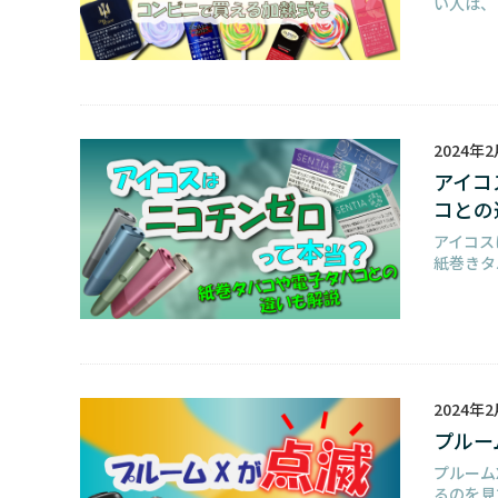
い人は、
2024年
アイコ
コとの
アイコス
紙巻きタ
2024年
プルー
プルーム
るのを見