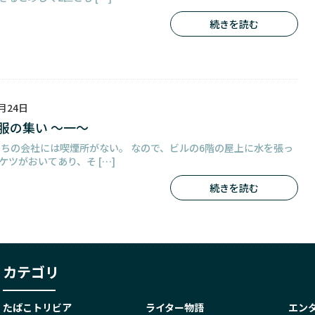
続きを読む
9月24日
服の集い ～一～
うちの会社には喫煙所がない。 なので、ビルの6階の屋上に水を張っ
ケツがおいてあり、そ […]
続きを読む
たばこトリビア
ライター物語
エン