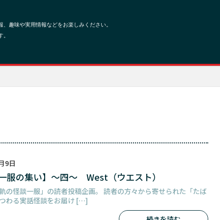
6月9日
一服の集い】～四～ West（ウエスト）
軌の怪談一服」の読者投稿企画。 読者の方々から寄せられた「たば
つわる実話怪談をお届け […]
続きを読む