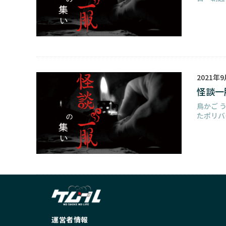
2021年
怪談一
鳥かご 
たポリバ
運営者情報