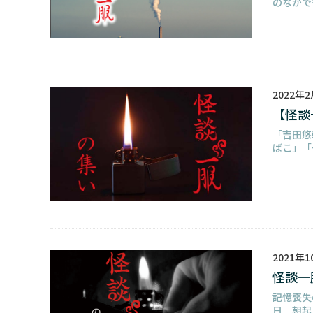
のなかで
2022年
【怪談
「吉田悠
ばこ」「
2021年
怪談一
記憶喪失
日 朝起