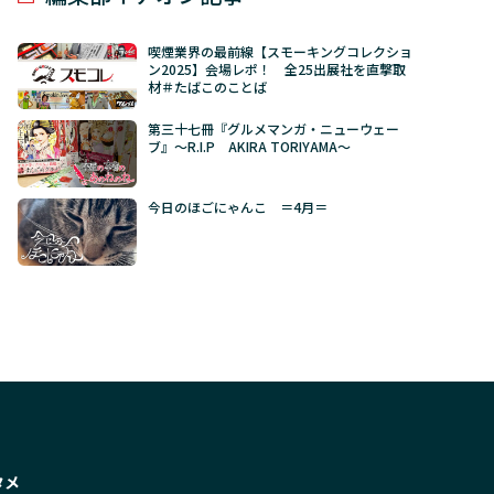
喫煙業界の最前線【スモーキングコレクショ
ン2025】会場レポ！ 全25出展社を直撃取
材＃たばこのことば
第三十七冊『グルメマンガ・ニューウェー
ブ』～R.I.P AKIRA TORIYAMA～
今日のほごにゃんこ ＝4月＝
タメ