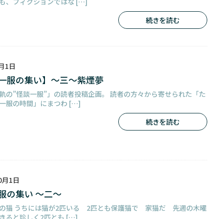
も、フィクションではな […]
続きを読む
2月1日
一服の集い】～三～紫煙夢
軌の”怪談一服”」の読者投稿企画。 読者の方々から寄せられた「た
一服の時間」にまつわ […]
続きを読む
10月1日
服の集い ～二～
の猫 うちには猫が2匹いる 2匹とも保護猫で 家猫だ 先週の木曜
きると珍しく2匹とも […]