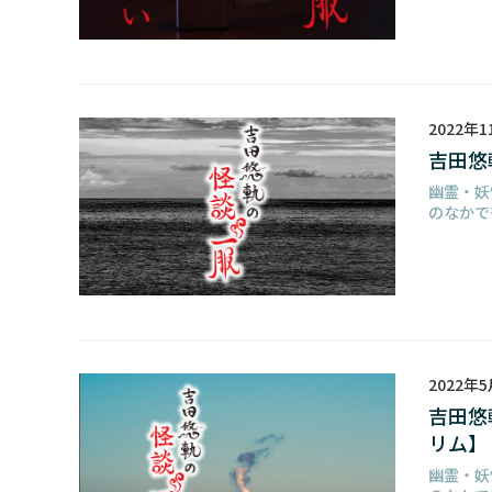
2022年
吉田悠
幽霊・妖
のなかで
2022年
吉田悠
リム】
幽霊・妖