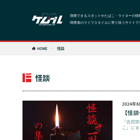
HOME
怪談
怪談
2024年
【怪談
「吉田悠
こ」にま