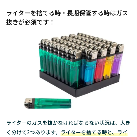
ター
ライターを捨てる時・長期保管する時はガス
を捨
てる
抜きが必須です！
時・
長期
保管
する
時は
ガス
抜き
が必
須で
す！
1.1
ライ
ター
を捨
てる
ライターのガスを抜かなければならない状況は、大き
時
く分けて2つあります。
ライターを捨てる時と、ライ