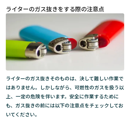
3
ライターのガス抜きをする際の注意点
【種
類
別】
ライ
ター
のガ
ス抜
きの
正し
い手
順
ライターのガス抜きそのものは、決して難しい作業で
3.1
はありません。しかしながら、可燃性のガスを扱う以
使い
上、一定の危険を伴います。安全に作業するために
すて
ライ
も、ガス抜きの前には以下の注意点をチェックしてお
ター
いてください。
（デ
ィス
ポー