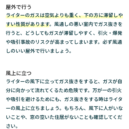
ザブ
屋外で行う
ルラ
ライターのガスは空気よりも重く、下の方に滞留しや
イタ
ー）
すい性質があります
。風通しの悪い室内でガス抜きを
3.2
行うと、どうしてもガスが滞留しやすく、引火・爆発
注入
や吸引事故のリスクが高まってしまいます。必ず風通
式ガ
しのいい屋外で行いましょう。
スラ
イタ
ー
風上に立つ
3.3
ライ
ライターの風下に立ってガス抜きをすると、ガスが自
ター
分に向かって流れてくるため危険です。万が一の引火
用ガ
スボ
や吸引を避けるためにも、ガス抜きをする時はライタ
ンベ
ーの風上に立ちましょう。もちろん、風下に人がいな
4
いことや、窓の空いた住居がないことも確認してくだ
【要
さい。
注