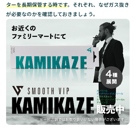
1.2
ターを長期保管する時です
。それぞれ、なぜガス抜き
ライ
が必要なのかを確認しておきましょう。
ター
を長
期保
管す
る時
2
ラ
イ
タ
ー
の
ガ
ス
抜
き
を
す
る
際