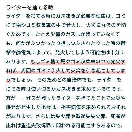
の
ライターを捨てる時
注
ライターを捨てる時にガス抜きが必要な理由は、ゴミ
意
点
捨て場やゴミ収集車の中で発火し、火災になるのを防
2.1
ぐためです。たとえ少量のガスしか残っていなくて
屋外
も、何かがぶつかったり押しつぶされたりした時の衝
で行
撃や静電気によって、発火してしまう可能性は十分に
う
あります。
もしゴミ捨て場やゴミ収集車の中で発火す
2.2
れば、周囲のゴミに引火して火災を引き起こしてしま
風上
に立
う
でしょう。 そのためどの自治体でも、ライターを
つ
捨てる時は使い切るかガス抜きを求めているのです。
2.3
万が一、ガスが残ったライターを捨てたことで火災や
火気
爆発が発生した場合は、損害賠償を求められるおそれ
や直
射日
があります。さらには失火罪や重過失失火罪、死者が
光を
出れば重過失致傷罪に問われる可能性すらあるので、
避け
る