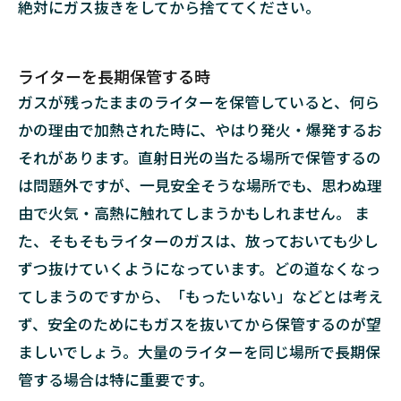
絶対にガス抜きをしてから捨ててください。
2.4
ガス
を吸
ライターを長期保管する時
引し
ガスが残ったままのライターを保管していると、何ら
ない
かの理由で加熱された時に、やはり発火・爆発するお
2.5
それがあります。直射日光の当たる場所で保管するの
ライ
ター
は問題外ですが、一見安全そうな場所でも、思わぬ理
の金
由で火気・高熱に触れてしまうかもしれません。 ま
属部
分に
た、そもそもライターのガスは、放っておいても少し
触れ
ずつ抜けていくようになっています。どの道なくなっ
ない
てしまうのですから、「もったいない」などとは考え
2.6
ず、安全のためにもガスを抜いてから保管するのが望
子供
を近
ましいでしょう。大量のライターを同じ場所で長期保
づけ
管する場合は特に重要です。
ない