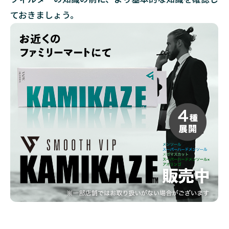
との
違い
ておきましょう。
1.3
手巻
きタ
バコ
の作
り方
2
手
巻
き
タ
バ
コ
の
フ
ィ
ル
タ