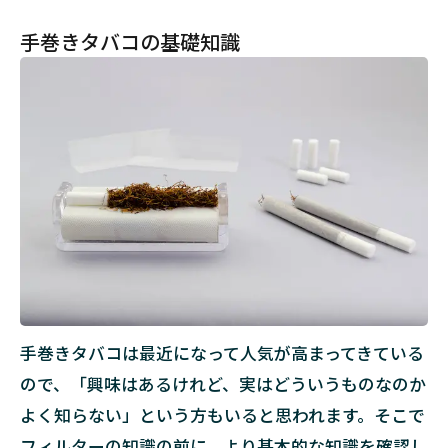
巻
手巻きタバコの基礎知識
き
タ
バ
コ
の
基
礎
知
識
1.1
手巻
きタ
バコ
とは
手巻きタバコは最近になって人気が高まってきている
1.2
ので、「興味はあるけれど、実はどういうものなのか
紙巻
きタ
よく知らない」という方もいると思われます。そこで
バコ
フィルターの知識の前に、より基本的な知識を確認し