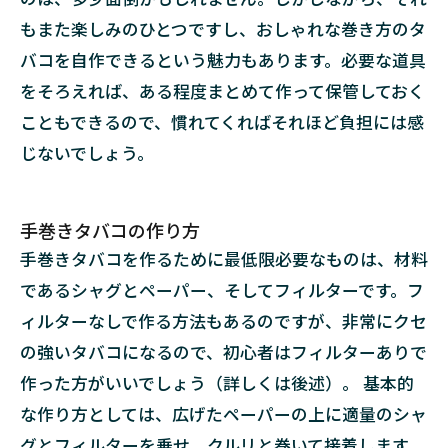
で選
ぶ
もまた楽しみのひとつですし、おしゃれな巻き方のタ
バコを自作できるという魅力もあります。必要な道具
3.2.1
レギュ
をそろえれば、ある程度まとめて作って保管しておく
ラー
こともできるので、慣れてくればそれほど負担には感
3.2.2
じないでしょう。
スリム
3.2.3
ウルト
手巻きタバコの作り方
ラスリ
手巻きタバコを作るために最低限必要なものは、材料
ム
であるシャグとペーパー、そしてフィルターです。フ
3.3
ィルターなしで作る方法もあるのですが、非常にクセ
フィ
ルタ
の強いタバコになるので、初心者はフィルターありで
ーの
作った方がいいでしょう（詳しくは後述）。 基本的
タイ
プで
な作り方としては、広げたペーパーの上に適量のシャ
選ぶ
グとフィルターを乗せ、クルリと巻いて接着します。