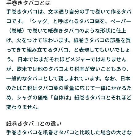
手巻きタバコとは
ー
の
手巻きタバコは、文字通り自分の手で巻いて作るタバ
役
コです。「シャグ」と呼ばれるタバコ葉を、ペーパー
割
（巻紙）で巻いて紙巻きタバコのような形状に仕上
3
げ、火をつけて味わいます。紙巻きタバコの部品を買
手
巻
ってきて組み立てるタバコ、と表現してもいいでしょ
き
う。 日本ではまだそれほどメジャーではありません
タ
バ
が、欧米では他のタバコより税率が安いこともあり、
コ
一般的なタバコとして親しまれています。なお、日本
の
フ
のたばこ税はタバコ葉の重量に応じて一律にかかるた
ィ
め、シャグの価格「自体は」紙巻きタバコとそれほど
ル
タ
変わりません。
ー
の
紙巻きタバコとの違い
選
手巻きタバコを紙巻きタバコと比較した場合の大きな
び