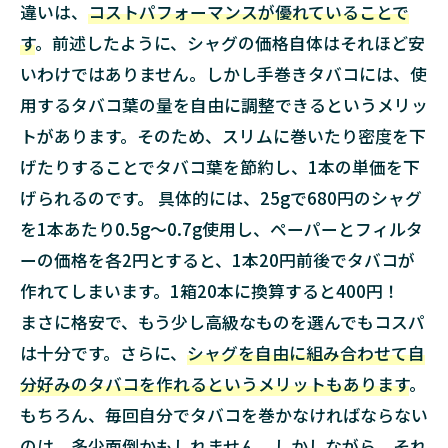
方
違いは、
コストパフォーマンスが優れていることで
3.1
す
。前述したように、シャグの価格自体はそれほど安
フィ
いわけではありません。しかし手巻きタバコには、使
ルタ
ーの
用するタバコ葉の量を自由に調整できるというメリッ
長さ
トがあります。そのため、スリムに巻いたり密度を下
で選
げたりすることでタバコ葉を節約し、1本の単価を下
ぶ
げられるのです。 具体的には、25gで680円のシャグ
3.1.1
ロング
を1本あたり0.5g～0.7g使用し、ペーパーとフィルタ
ーの価格を各2円とすると、1本20円前後でタバコが
3.1.2
ショー
作れてしまいます。1箱20本に換算すると400円！
ト
まさに格安で、もう少し高級なものを選んでもコスパ
3.2
は十分です。さらに、
シャグを自由に組み合わせて自
フィ
分好みのタバコを作れるというメリットもあります
。
ルタ
ーの
もちろん、毎回自分でタバコを巻かなければならない
直径
のは、多少面倒かもしれません。しかしながら、それ