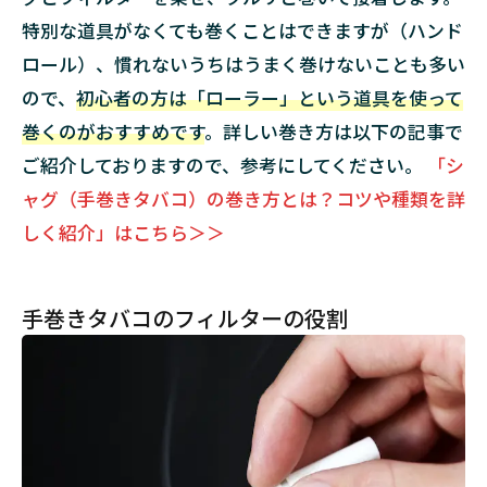
3.3.1
特別な道具がなくても巻くことはできますが（ハンド
プレー
ロール）、慣れないうちはうまく巻けないことも多い
ン
ので、
初心者の方は「ローラー」という道具を使って
3.3.2
巻くのがおすすめです
。詳しい巻き方は以下の記事で
チャコ
ール
ご紹介しておりますので、参考にしてください。
「シ
ャグ（手巻きタバコ）の巻き方とは？コツや種類を詳
3.3.3
メンソ
しく紹介」はこちら＞＞
ール
4
ま
手巻きタバコのフィルターの役割
と
め