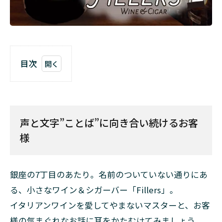
目次
1
声と
文字
――”こと
声と文字――”ことば”に向き合い続けるお客
ば”に
向き
様
合い
続け
るお
客様
銀座の7丁目のあたり。名前のついていない通りにあ
る、小さなワイン＆シガーバー「Fillers」。
2
飲め
イタリアンワインを愛してやまないマスターと、お客
ない
様の気まぐれなお話に耳をかたむけてみましょう。