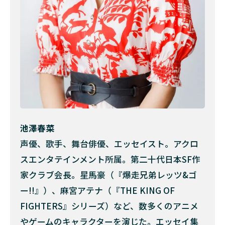
びつ
く”香
り”
5
一
杯
に
宿
る
奇
跡
池澤春菜
を
感
声優、歌手、舞台俳優、エッセイスト。アクロ
じ
スエンタテインメント所属。第二十代日本SF作
て
家クラブ会長。星馬豪（『爆走兄弟レッツ&ゴ
6
殺し
ー!!』）、麻宮アテナ（『THE KING OF
て差し上
げ
FIGHTERS』シリーズ）など、数多くのアニメ
て……？
やゲームのキャラクターを演じた。エッセイ集