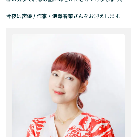
人の
バー
入
今夜は
声優 / 作家・池澤春菜さん
をお迎えします。
門？
3
お茶
とワ
イン
とシ
ガー
と…
奥が
深す
ぎる
香り
の世
界
4
記憶
と結