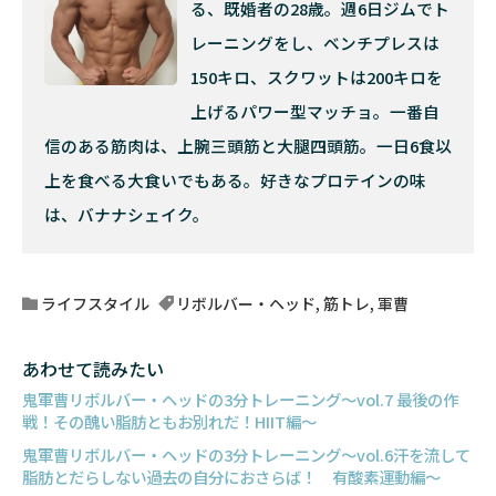
る、既婚者の28歳。週6日ジムでト
レーニングをし、ベンチプレスは
150キロ、スクワットは200キロを
上げるパワー型マッチョ。一番自
信のある筋肉は、上腕三頭筋と大腿四頭筋。一日6食以
上を食べる大食いでもある。好きなプロテインの味
は、バナナシェイク。
ライフスタイル
リボルバー・ヘッド
,
筋トレ
,
軍曹
あわせて読みたい
鬼軍曹リボルバー・ヘッドの3分トレーニング～vol.7 最後の作
戦！その醜い脂肪ともお別れだ！HIIT編～
鬼軍曹リボルバー・ヘッドの3分トレーニング～vol.6汗を流して
脂肪とだらしない過去の自分におさらば！ 有酸素運動編～