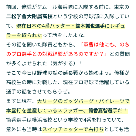
前回、俺様がケムール海兵隊に入隊する前に、東京の
二松学舎大附属高校
という学校の野球部に入隊してい
て、
現在日本の4番バッター・
鈴木誠也選手
にレギュ
ラーを取られた
って話をしたよな。
その話を聞いた隊員どもから、
「軍曹は他にも、のち
のプロ選手との対戦経験があるのですか？」
との質問
が多くよせられた（気がする）！
そこで今日は野球の話の延長戦から始めよう。俺様が
高校生の時に対戦した、現在プロ野球で活躍している
選手の話をさせてもらうぜ。
まずは現在、
大リーグのピッツバーグ・パイレーツで
本塁打を量産しているスラッガー、
筒香嘉智選手
だ！
筒香選手は横浜高校という学校で4番を打っていて、
意外にも当時は
スイッチヒッターで右打ち
としても活