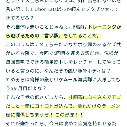
どうせテメェらみたいなクズは、外に出られないのを
言い訳にしてUber Eatsばっか頼んでブクブク太って
きてるだろ？
それ自体は悪いことじゃねぇ。問題は
トレーニングか
ら逃げるための〝言い訳〟
をしてることだ。
このコラムはテメェらみたいなサボり癖のあるクズ共
がいるお陰で、今回で5回目を迎える訳だが、俺様が
毎回自宅でできる簡単筋トレをレクチャーしてやって
いると言うのに、なんだその醜い豚骨ボディは？
てめぇらは俺様の厳しい
ケムール海兵隊
に入隊しても
う5ヶ月目だよな？
そんな自覚の低さだったら、
寸胴鍋にぶち込んでアゴ
だしと一緒にコトコト煮込んで、潰れかけのラーメン
屋に提供しちまうぞ！ この野郎！！
それが嫌だったら、今日は改めて自覚を持たせる為