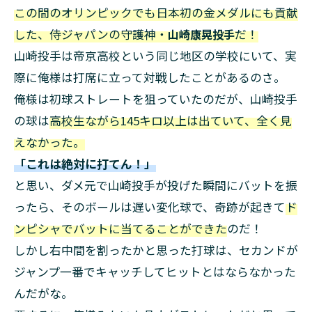
この間のオリンピックでも日本初の金メダルにも貢献
した、侍ジャパンの守護神・
山崎康晃投手
だ！
山崎投手は帝京高校という同じ地区の学校にいて、実
際に俺様は打席に立って対戦したことがあるのさ。
俺様は初球ストレートを狙っていたのだが、山崎投手
の球は
高校生ながら145キロ以上は出ていて、全く見
えなかった。
「これは絶対に打てん！」
と思い、ダメ元で山崎投手が投げた瞬間にバットを振
ったら、そのボールは遅い変化球で、奇跡が起きて
ド
ンピシャでバットに当てることができた
のだ！
しかし右中間を割ったかと思った打球は、セカンドが
ジャンプ一番でキャッチしてヒットとはならなかった
んだがな。