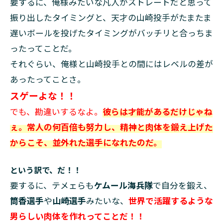
要するに、俺様みたいな凡人がストレートだと思って
振り出したタイミングと、天才の山崎投手がたまたま
遅いボールを投げたタイミングがバッチリと合っちま
ったってことだ。
それぐらい、俺様と山崎投手との間にはレベルの差が
あったってことさ。
スゲーよな！！
でも、勘違いするなよ。
彼らは才能があるだけじゃね
ぇ。常人の何百倍も努力し、精神と肉体を鍛え上げた
からこそ、並外れた選手になれたのだ。
という訳で、だ！！
要するに、テメェらも
ケムール海兵隊
で自分を鍛え、
筒香選手
や
山崎選手
みたいな、
世界で活躍するような
男らしい肉体を作れってことだ！！