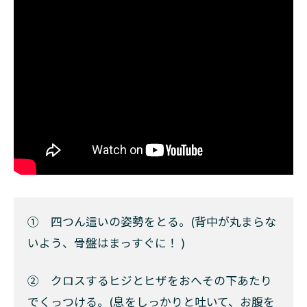
① 四つん這いの姿勢をとる。(背中が丸まらな
いよう、骨盤はまっすぐに！ )
② クロスするヒジとヒザをおへその下あたり
でくっつける。(息をしっかりと吐いて、お腹を