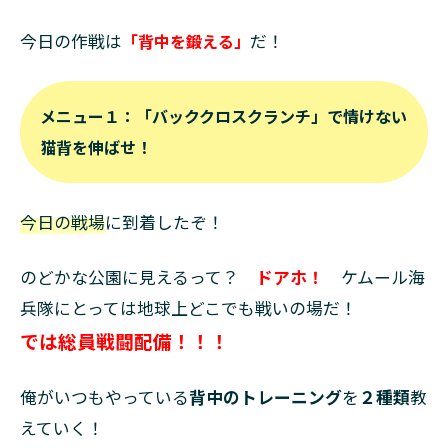
今日の作戦は
「背中を鍛える」
だ！
メニュー１：「バッククロスクランチ」で情けない
猫背を伸ばせ！
今日の戦場
に到着したぞ！
のどかな公園に見えるって？
ドアホ！
ケムール海
兵隊にとっては地球上どこでも戦いの場だ！
では総員戦闘配備！！！
俺がいつもやっている
背中のトレーニング
を
２種類
教
えていく！