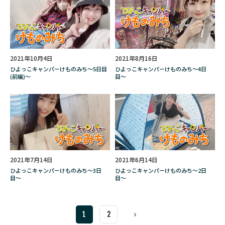
革職人
須田慎一郎
風の谷のナウシカ
飛行機
香り
香川照之
香港
高円寺
高尾山
高島雄哉
高田公太
鬼太郎誕生
魔女
2021年10月4日
2021年8月16日
魔女が教える秘密のシャグ・カクテル
ひよっこキャンパーけものみち〜5日目
ひよっこキャンパーけものみち〜4日
(前編)〜
目〜
魔女占い
魔法省広報課
鳥居みゆき
鳥居服装学院
鹿苑牡丹
麻雀
検索
2021年7月14日
2021年6月14日
ひよっこキャンパーけものみち〜3日
ひよっこキャンパーけものみち〜2日
目〜
目〜
1
2
Next