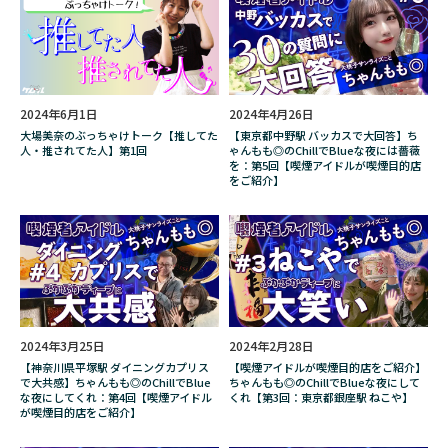
筋トレ
純喫茶
紙巻き
紙巻きタバコ
紙巻たばこ
紙巻タバコ
紹介
終末のワルキューレ
経験談
結婚
絶対に終電を逃さない女
編集部員イネ
2024年6月1日
2024年4月26日
大場美奈のぶっちゃけトーク【推してた
【東京都中野駅 バッカスで大回答】ち
羊毛
羊毛フェルト
羽柴なつみ
人・推されてた人】第1回
ゃんもも◎のChillでBlueな夜には薔薇
を：第5回【喫煙アイドルが喫煙目的店
をご紹介】
肌荒れ
臭い
花草セレ
芸能人
英会話
荒木飛呂彦
菊地成孔
落合陽一
葉巻
葉巻種類
蒼天航路
藤井一彦
藤岡瑞希
藤岡聡
虹の橋
街録ch
表示場所
裏・歳時記
裏原
2024年3月25日
2024年2月28日
見方
解説
象嵌
販売中止
【神奈川県平塚駅 ダイニングカプリス
【喫煙アイドルが喫煙目的店をご紹介】
で大共感】ちゃんもも◎のChillでBlue
ちゃんもも◎のChillでBlueな夜にして
販売場所
販売終了
費用
資産運用
な夜にしてくれ：第4回【喫煙アイドル
くれ【第3回：東京都銀座駅 ねこや】
が喫煙目的店をご紹介】
賞味期限
赤いジッポー