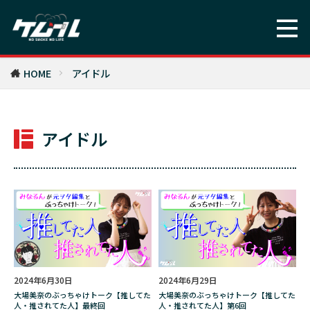
木村綾子
木根さんの１人でキネマ
木根緋郷
木象嵌
本屋の本音のあのねのね
村岡佑樹
村田らむ
村田蓮爾
HOME
アイドル
東京コレクション
東京サイコパス
東京都
松原タニシ
松本よしふみ
柘製作所
アイドル
柳澤 樹
株
株式会社わちふぃーるど
根付
桜
森ふうか
椎名林檎
樹海
歯の黄ばみ
歴代IQOS
歴史的事件
死にゲー
死亡
死後出版
比較
水タバコ
江畠由佳梨
池澤春菜
注意点
浅田舞
海の上のピアニスト
海外旅行
消す方法
渡辺祐真（スケザネ）
2024年6月30日
2024年6月29日
大場美奈のぶっちゃけトーク【推してた
大場美奈のぶっちゃけトーク【推してた
漆
漢
漫画
激辛
火事
人・推されてた人】最終回
人・推されてた人】第6回