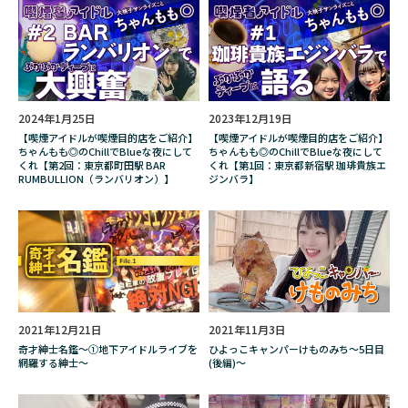
起動帝国オービタリア
軍曹
軽量葉巻
返品方法
透かしブロック
週末北欧部
遊園地
運び方
違い
違法
違法性
選び方
選挙
都市伝説
2024年1月25日
2023年12月19日
里親
里親募集中
野尻抱介
【喫煙アイドルが喫煙目的店をご紹介】
【喫煙アイドルが喫煙目的店をご紹介】
ちゃんもも◎のChillでBlueな夜にして
ちゃんもも◎のChillでBlueな夜にして
野尻抱介の「ぱられる・シンギュラリティ」
くれ【第2回：東京都町田駅 BAR
くれ【第1回：東京都新宿駅 珈琲貴族エ
RUMBULLION（ランバリオン）】
ジンバラ】
野尻抱介のぱられるシンギュラリティ
金属バット
金属バット無問題
鈴木完吾
鈴木涼美
鉄コン筋クリート
銀座
銘柄
銭湯ハンコ
錦城護謨株式会社
鎌倉
関暁夫
限定
雲形ひじき
2021年12月21日
2021年11月3日
電子タバコ
電線
電線絵画展
電車
奇才紳士名鑑～①地下アイドルライブを
ひよっこキャンパーけものみち〜5日目
網羅する紳士～
(後編)〜
青木健
青木美沙子
革のダイヤモンド