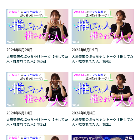
炎上
焚き火
焚火
煙
煙のあった風景
煙の先の敷島さん
煙草
熱血硬派くにおくん
燻製器
片平里菜
版画家
物語工房
特徴
特撮
犬飼将隆
王道
珈琲貴族エジンバラ
2024年6月28日
2024年6月19日
大場美奈のぶっちゃけトーク【推してた
大場美奈のぶっちゃけトーク【推してた
現代アート
現代美術家
現代魔女
人・推されてた人】第5回
人・推されてた人】第4回
理由
環境汚染
甘口
町田
発火石
白亜御前
百木田家の古書暮らし
百瀬天
百蔵山
相場
真城めぐみ
石山蓮華
磁佑-Jiyu-
神保町
神奈川県
禁煙
禁煙ガイド
福島李子
2024年6月14日
2024年6月4日
大場美奈のぶっちゃけトーク【推してた
大場美奈のぶっちゃけトーク【推してた
私もうダメかもしれないの
秋月りす
種類
人・推されてた人】第3回
人・推されてた人】第2回
稲元未来
空気清浄機
笹井千織