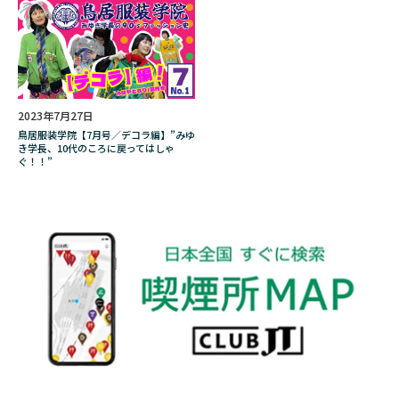
有限会社ファクタスデザイン
朝藤りむ
木下優樹菜
木原直哉
木工房 千舟
木村綾子
木根さんの１人でキネマ
木根緋郷
木象嵌
本屋の本音のあのねのね
2023年7月27日
鳥居服装学院【7月号／デコラ編】”みゆ
村岡佑樹
村田らむ
村田蓮爾
き学長、10代のころに戻ってはしゃ
ぐ！！”
東京コレクション
東京サイコパス
東京都
松原タニシ
松本よしふみ
柘製作所
柳澤 樹
株
株式会社わちふぃーるど
根付
桜
森ふうか
椎名林檎
樹海
歯の黄ばみ
歴代IQOS
歴史的事件
死にゲー
死亡
死後出版
比較
水タバコ
江畠由佳梨
池澤春菜
注意点
浅田舞
海の上のピアニスト