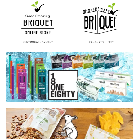
海外旅行
消す方法
渡辺祐真（スケザネ）
漆
漢
漫画
激辛
火事
炎上
焚き火
焚火
煙
煙のあった風景
煙の先の敷島さん
煙草
熱血硬派くにおくん
燻製器
片平里菜
版画家
物語工房
特徴
特撮
犬飼将隆
王道
珈琲貴族エジンバラ
現代アート
現代美術家
現代魔女
理由
環境汚染
甘口
町田
発火石
白亜御前
百木田家の古書暮らし
百瀬天
百蔵山
相場
真城めぐみ
石山蓮華
磁佑-Jiyu-
神保町
神奈川県
禁煙
禁煙ガイド
福島李子