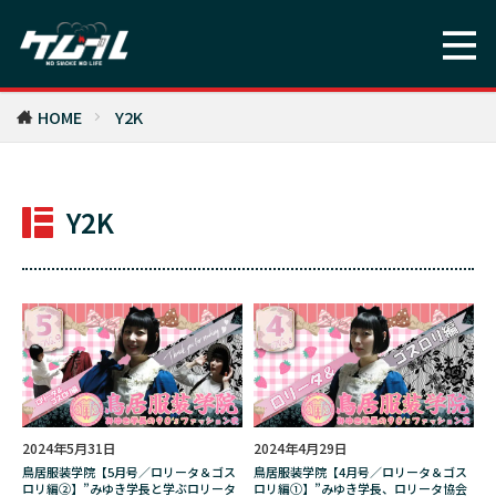
刺繍
副流煙
加湿
加熱式たばこ
加熱式タバコ
北嶋勇佑
北海道
午堂登紀雄
南木義隆
占い
危険性
HOME
Y2K
原因
原宿
原幹恵
友保隼平
受動喫煙
口コミ
口臭
古本
古舘伊知郎
古賀真弥
合法
吉田悠軌
Y2K
吉田悠軌の怪談一服
吉野家
君たちはどう生きるか
吸い方
呪怨 THE LIVE
味
味わい
喫味レビュー
喫煙
喫煙ルーム
喫煙所問題
喫煙目的店
喫煙者
喫煙者あるある
四谷
回数
2024年5月31日
2024年4月29日
団体信用生命保険
国内旅行
地図
鳥居服装学院【5月号／ロリータ＆ゴス
鳥居服装学院【4月号／ロリータ＆ゴス
ロリ編②】”みゆき学長と学ぶロリータ
ロリ編①】”みゆき学長、ロリータ協会