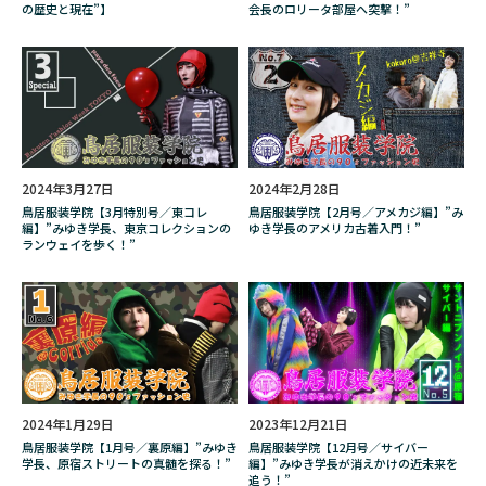
坂上秋成
境貴雄
増税
変え方
の歴史と現在”】
会長のロリータ部屋へ突撃！”
多崎ろぜ
大園恵実
大場美奈
大庭繭
大手
失われた青を求めて
失敗
奇才紳士名鑑
女性向け
女流雀士
女郎蜘蛛
姉の結婚
安い
安さ
実話怪談
宮台真司
家庭
家族
2024年3月27日
2024年2月28日
鳥居服装学院【3月特別号／東コレ
鳥居服装学院【2月号／アメカジ編】”み
寄木
対処法
対策
小林圭輔
編】”みゆき学長、東京コレクションの
ゆき学長のアメリカ古着入門！”
ランウェイを歩く！”
小津安二郎
小説
小野繙
山ゴハン
山梨ソロキャンプアワード
山田勇魚
嶋浦顕嶺
川奈まり子
工芸作家
巻き方
市川海老蔵
幌倉さと
平塚
年齢制限
店舗
庭ゴハン
廃番
2024年1月29日
2023年12月21日
弥富マハ
彫刻家
彫金
影響
鳥居服装学院【1月号／裏原編】”みゆき
鳥居服装学院【12月号／サイバー
学長、原宿ストリートの真髄を探る！”
編】”みゆき学長が消えかけの近未来を
御徒町
徹底
怖い話
怪談
追う！”