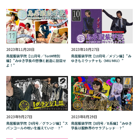
怪談一服の集い
恋は光
成人
成年年齢引き下げ
成長
戦野の一服
手作り
手塚大輔
手巻きたばこ
手巻きタバコ
手書き地図
手順
2023年11月20日
2023年10月27日
投稿怪談
投資
持ち方
持ち込み
鳥居服装学院【11月号／ToriM特別
鳥居服装学院【10月号／メゾン編】”み
編】”みゆき学長の想像と創造に刮目せ
ゆきもミウッチャも〈MIU MIU〉”
捨て方
掃除
掌編小説
採用
よ！”
推してた人・推されてた人
改善
改正
故障
教えて！「聖蘭（せいら）20歳」さん
斜線堂有紀
新作
新幹線
方山敏彦
方法
旅行
旅行/レジャー
星をみるひと
映画
時間
暇つぶし
2023年9月27日
2023年8月29日
鳥居服装学院【9月号／グランジ編】”ス
鳥居服装学院【8月号／B系編】”みゆき
書画
書評
書道家
最新
パンコールの呪いを越えていけ…？”
学長は服飾界のサラブレッド…？”
月曜日のたわわ
有楽町