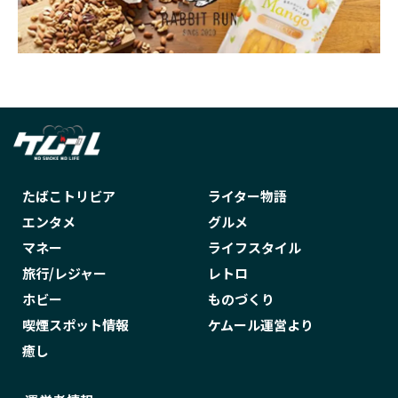
私もうダメかもしれないの
秋月りす
種類
稲元未来
空気清浄機
笹井千織
筋トレ
純喫茶
紙巻き
紙巻きタバコ
紙巻たばこ
紙巻タバコ
紹介
終末のワルキューレ
経験談
結婚
絶対に終電を逃さない女
編集部員イネ
羊毛
羊毛フェルト
羽柴なつみ
たばこトリビア
ライター物語
肌荒れ
臭い
花草セレ
芸能人
エンタメ
グルメ
マネー
ライフスタイル
英会話
荒木飛呂彦
菊地成孔
旅行/レジャー
レトロ
落合陽一
葉巻
葉巻種類
蒼天航路
ホビー
ものづくり
藤井一彦
藤岡瑞希
藤岡聡
虹の橋
喫煙スポット情報
ケムール運営より
街録ch
表示場所
裏・歳時記
裏原
癒し
見方
解説
象嵌
販売中止